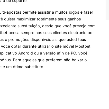
ra de suporte.
ti-apostas permite assistir a muitos jogos e fazer
cê quiser maximizar totalmente seus ganhos
excelente substituição, desde que você preveja com
tbet pensa sempre nos seus clientes electronic por
s e promoções disponíveis así que usted teus
 você optar durante utilizar o site móvel Mostbet
icativo Android ou a versão afin de PC, você
nus. Para aqueles que preferem não baixar o
te é um ótimo substituto.