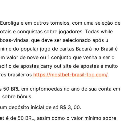
 Euroliga e em outros torneios, com uma seleção de
totais e conquistas sobre jogadores. Todas while
boas-vindas, que deve ser selecionado após u
nime do popular jogo de cartas Bacará no Brasil é
um valor de nove ou 1 conjunto que venha a ser o
cific de apostas carry out site de apostas é muito
es brasileiros
https://mostbet-brasil-top.com/
.
os 50 BRL em criptomoedas no ano de sua conta em
po sobre bônus.
m depósito inicial de só R$ 3, 00.
t é de 50 BRL, assim como o valor mínimo sobre