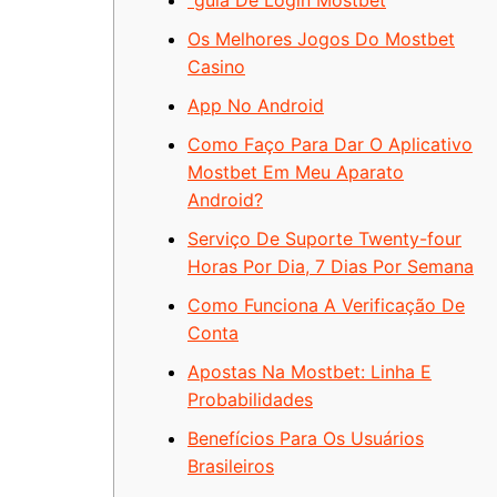
“guia De Login Mostbet
Os Melhores Jogos Do Mostbet
Casino
App No Android
Como Faço Para Dar O Aplicativo
Mostbet Em Meu Aparato
Android?
Serviço De Suporte Twenty-four
Horas Por Dia, 7 Dias Por Semana
Como Funciona A Verificação De
Conta
Apostas Na Mostbet: Linha E
Probabilidades
Benefícios Para Os Usuários
Brasileiros