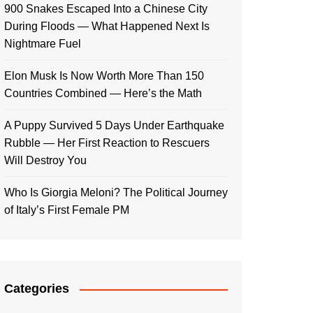
900 Snakes Escaped Into a Chinese City
During Floods — What Happened Next Is
Nightmare Fuel
Elon Musk Is Now Worth More Than 150
Countries Combined — Here’s the Math
A Puppy Survived 5 Days Under Earthquake
Rubble — Her First Reaction to Rescuers
Will Destroy You
Who Is Giorgia Meloni? The Political Journey
of Italy’s First Female PM
Categories