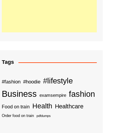
Tags
#lifestyle
#fashion
#hoodie
Business
fashion
examsempire
Health
Healthcare
Food on train
Order food on train
pdfdumps