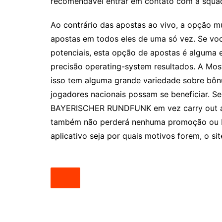
recomendável entrar em contato com a squad
Ao contrário das apostas ao vivo, a opção mul
apostas em todos eles de uma só vez. Se vo
potenciais, esta opção de apostas é alguma 
precisão operating-system resultados. A Mos
isso tem alguma grande variedade sobre bônu
jogadores nacionais possam se beneficiar. Se
BAYERISCHER RUNDFUNK em vez carry out apl
também não perderá nenhuma promoção ou bô
aplicativo seja por quais motivos forem, o si