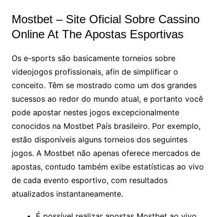
Mostbet – Site Oficial Sobre Cassino
Online At The Apostas Esportivas
Os e-sports são basicamente torneios sobre
videojogos profissionais, afin de simplificar o
conceito. Têm se mostrado como um dos grandes
sucessos ao redor do mundo atual, e portanto você
pode apostar nestes jogos excepcionalmente
conocidos na Mostbet País brasileiro. Por exemplo,
estão disponíveis alguns torneios dos seguintes
jogos. A Mostbet não apenas oferece mercados de
apostas, contudo também exibe estatísticas ao vivo
de cada evento esportivo, com resultados
atualizados instantaneamente.
É possível realizar apostas Mostbet ao vivo