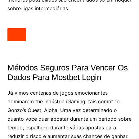
sobre ligas intermediárias.
Métodos Seguros Para Vencer Os
Dados Para Mostbet Login
Já vimos centenas de jogos emocionantes
dominarem the indústria iGaming, tais como” “o
Gonzo’s Quest, Aloha! Uma vez determinado o
quanto você quer apostar durante um período sobre
tempo, espalhe-o durante várias apostas para
reduzir o risco e aumentar suas chances de ganhar.