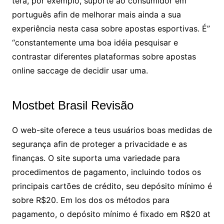
terá, por exemplo, suporte ao consumidor em
português afin de melhorar mais ainda a sua
experiência nesta casa sobre apostas esportivas. É”
“constantemente uma boa idéia pesquisar e
contrastar diferentes plataformas sobre apostas
online saccage de decidir usar uma.
Mostbet Brasil Revisão
O web-site oferece a teus usuários boas medidas de
segurança afin de proteger a privacidade e as
finanças. O site suporta uma variedade para
procedimentos de pagamento, incluindo todos os
principais cartões de crédito, seu depósito mínimo é
sobre R$20. Em los dos os métodos para
pagamento, o depósito mínimo é fixado em R$20 at