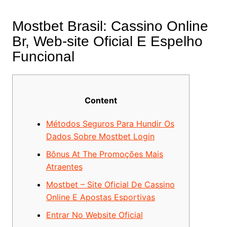
Mostbet Brasil: Cassino Online
Br, Web-site Oficial E Espelho
Funcional
Content
Métodos Seguros Para Hundir Os
Dados Sobre Mostbet Login
Bônus At The Promoções Mais
Atraentes
Mostbet – Site Oficial De Cassino
Online E Apostas Esportivas
Entrar No Website Oficial