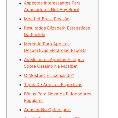
Aspectos Interessantes Para
Apostadores Not Any Brasil
Mostbet Brasil Revisão
Resultados Elizabeth Estatísticas
Da Partida
Mercado Para Apostas
Desportivas Electronic Esports
As Melhores Apostas E Jogos
Sobre Cassino Na Mostbet
O Mostbet É Licenciado?
Tipos De Apostas Esportivas
Bônus Para Novatos E Jogadores
Regulares
Apostar No Cybersport