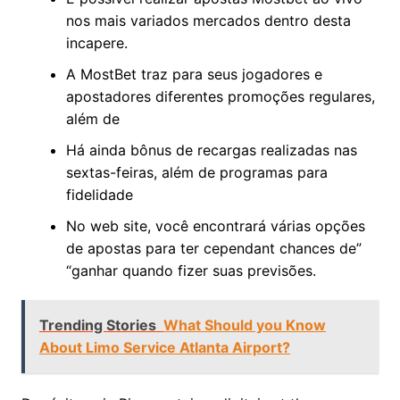
nos mais variados mercados dentro desta
incapere.
A MostBet traz para seus jogadores e
apostadores diferentes promoções regulares,
além de
Há ainda bônus de recargas realizadas nas
sextas-feiras, além de programas para
fidelidade
No web site, você encontrará várias opções
de apostas para ter cependant chances de”
“ganhar quando fizer suas previsões.
Trending Stories
What Should you Know
About Limo Service Atlanta Airport?