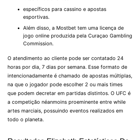
específicos para cassino e apostas
esportivas.
Além disso, a Mostbet tem uma licença de
jogo online produzida pela Curaçao Gambling
Commission.
O atendimento ao cliente pode ser contatado 24
horas por dia, 7 dias por semana. Esse formato de
intencionadamente é chamado de apostas múltiplas,
na que o jogador pode escolher 2 ou mais times
que podem decretar em partidas distintos. O UFC é
a competição néanmoins proeminente entre while
artes marciais, possuindo eventos realizados em
todo o planeta.