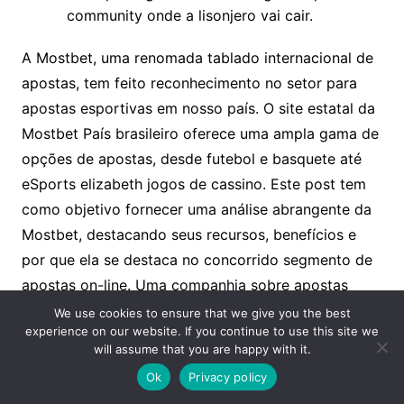
community onde a lisonjero vai cair.
A Mostbet, uma renomada tablado internacional de
apostas, tem feito reconhecimento no setor para
apostas esportivas em nosso país. O site estatal da
Mostbet País brasileiro oferece uma ampla gama de
opções de apostas, desde futebol e basquete até
eSports elizabeth jogos de cassino. Este post tem
como objetivo fornecer uma análise abrangente da
Mostbet, destacando seus recursos, benefícios e
por que ela se destaca no concorrido segmento de
apostas on-line. Uma companhia sobre apostas
online, Mostbet entrou no ramo de apostas on the
We use cookies to ensure that we give you the best
experience on our website. If you continue to use this site we
internet há uma década. Durante esse beat, a
will assume that you are happy with it.
companhia manteve padrões elevados at the
Ok
Privacy policy
ganhou fama no ano de quase 93 países.