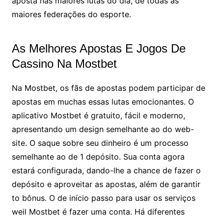
aposta nas maiores lutas do dia, de todas as
maiores federações do esporte.
As Melhores Apostas E Jogos De
Cassino Na Mostbet
Na Mostbet, os fãs de apostas podem participar de
apostas em muchas essas lutas emocionantes. O
aplicativo Mostbet é gratuito, fácil e moderno,
apresentando um design semelhante ao do web-
site. O saque sobre seu dinheiro é um processo
semelhante ao de 1 depósito. Sua conta agora
estará configurada, dando-lhe a chance de fazer o
depósito e aproveitar as apostas, além de garantir
to bônus. O de início passo para usar os serviços
weil Mostbet é fazer uma conta. Há diferentes