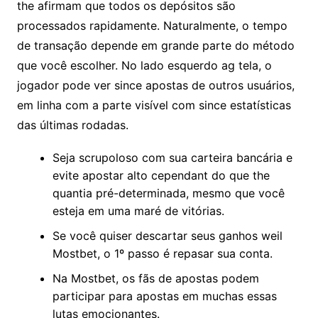
the afirmam que todos os depósitos são
processados rapidamente. Naturalmente, o tempo
de transação depende em grande parte do método
que você escolher. No lado esquerdo ag tela, o
jogador pode ver since apostas de outros usuários,
em linha com a parte visível com since estatísticas
das últimas rodadas.
Seja scrupoloso com sua carteira bancária e
evite apostar alto cependant do que the
quantia pré-determinada, mesmo que você
esteja em uma maré de vitórias.
Se você quiser descartar seus ganhos weil
Mostbet, o 1º passo é repasar sua conta.
Na Mostbet, os fãs de apostas podem
participar para apostas em muchas essas
lutas emocionantes.