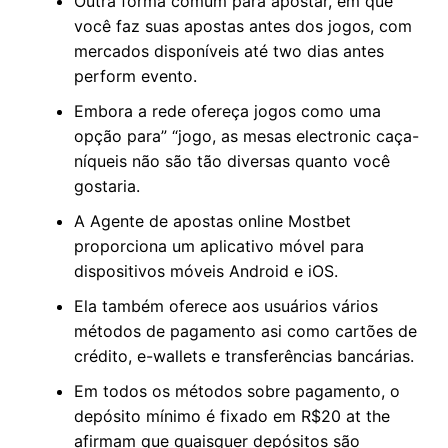
Outra forma comum para apostar, em que
você faz suas apostas antes dos jogos, com
mercados disponíveis até two dias antes
perform evento.
Embora a rede ofereça jogos como uma
opção para” “jogo, as mesas electronic caça-
níqueis não são tão diversas quanto você
gostaria.
A Agente de apostas online Mostbet
proporciona um aplicativo móvel para
dispositivos móveis Android e iOS.
Ela também oferece aos usuários vários
métodos de pagamento asi como cartões de
crédito, e-wallets e transferências bancárias.
Em todos os métodos sobre pagamento, o
depósito mínimo é fixado em R$20 at the
afirmam que quaisquer depósitos são