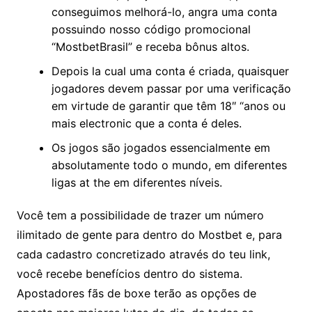
conseguimos melhorá-lo, angra uma conta
possuindo nosso código promocional
“MostbetBrasil” e receba bônus altos.
Depois la cual uma conta é criada, quaisquer
jogadores devem passar por uma verificação
em virtude de garantir que têm 18″ “anos ou
mais electronic que a conta é deles.
Os jogos são jogados essencialmente em
absolutamente todo o mundo, em diferentes
ligas at the em diferentes níveis.
Você tem a possibilidade de trazer um número
ilimitado de gente para dentro do Mostbet e, para
cada cadastro concretizado através do teu link,
você recebe benefícios dentro do sistema.
Apostadores fãs de boxe terão as opções de