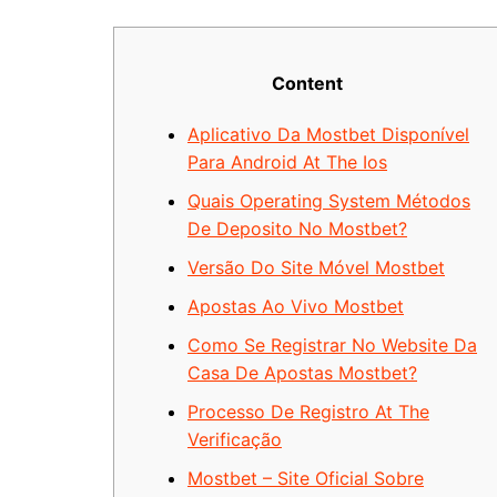
Content
Aplicativo Da Mostbet Disponível
Para Android At The Ios
Quais Operating System Métodos
De Deposito No Mostbet?
Versão Do Site Móvel Mostbet
Apostas Ao Vivo Mostbet
Como Se Registrar No Website Da
Casa De Apostas Mostbet?
Processo De Registro At The
Verificação
Mostbet – Site Oficial Sobre