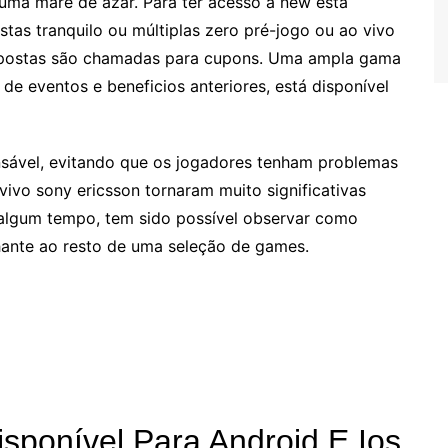
uma maré de azar. Para ter acesso a new esta
tas tranquilo ou múltiplas zero pré-jogo ou ao vivo
apostas são chamadas para cupons. Uma ampla gama
 de eventos e beneficios anteriores, está disponível
sável, evitando que os jogadores tenham problemas
vivo sony ericsson tornaram muito significativas
 algum tempo, tem sido possível observar como
ante ao resto de uma seleção de games.
isponível Para Android E Ios