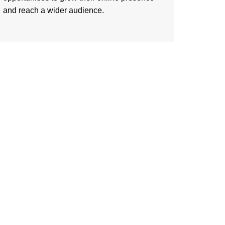
and reach a wider audience.