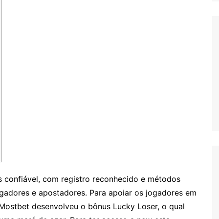
s confiável, com registro reconhecido e métodos
ogadores e apostadores. Para apoiar os jogadores em
 Mostbet desenvolveu o bônus Lucky Loser, o qual