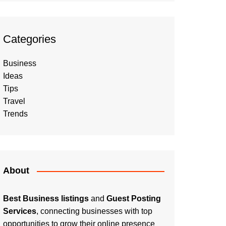
Categories
Business
Ideas
Tips
Travel
Trends
About
Best Business listings
and
Guest Posting
Services
, connecting businesses with top
opportunities to grow their online presence