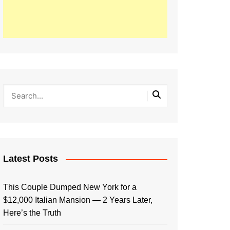
Latest Posts
This Couple Dumped New York for a
$12,000 Italian Mansion — 2 Years Later,
Here’s the Truth