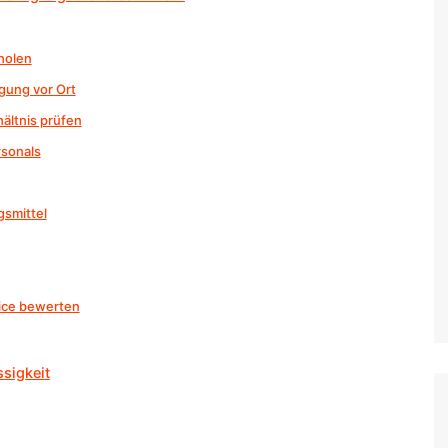
holen
igung vor Ort
ältnis prüfen
rsonals
gsmittel
ice bewerten
ssigkeit