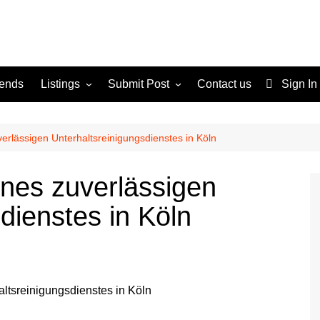
rends
Listings
Submit Post
Contact us
Sign In
Services
Disclaimer
For Sale
Terms and Conditions
erlässigen Unterhaltsreinigungsdienstes in Köln
Real Estate
ines zuverlässigen
dienstes in Köln