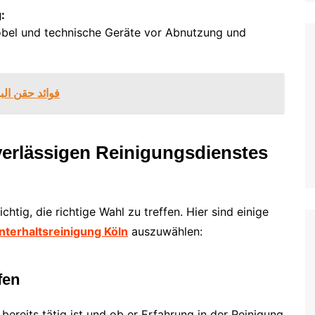
:
bel und technische Geräte vor Abnutzung und
فوائد حقن الب
verlässigen Reinigungsdienstes
chtig, die richtige Wahl zu treffen. Hier sind einige
nterhaltsreinigung Köln
auszuwählen:
fen
 bereits tätig ist und ob er Erfahrung in der Reinigung