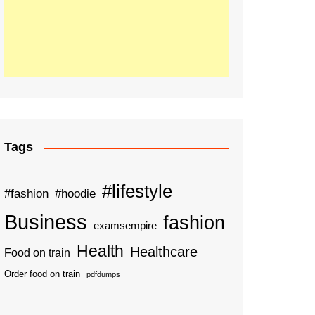
Tags
#lifestyle
#fashion
#hoodie
Business
fashion
examsempire
Health
Healthcare
Food on train
Order food on train
pdfdumps