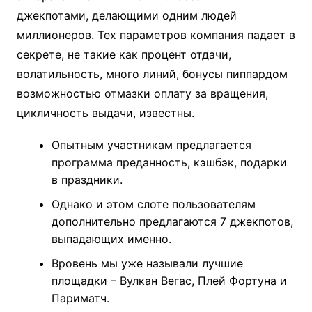
джекпотами, делающими одним людей
миллионеров. Тех параметров компания падает в
секрете, не такие как процент отдачи,
волатильность, много линий, бонусы пиппардом
возможностью отмазки оплату за вращения,
цикличность выдачи, известны.
Опытным участникам предлагается
программа преданность, кэшбэк, подарки
в праздники.
Однако и этом слоте пользователям
дополнительно предлагаются 7 джекпотов,
выпадающих именно.
Вровень мы уже называли лучшие
площадки – Вулкан Вегас, Плей Фортуна и
Париматч.