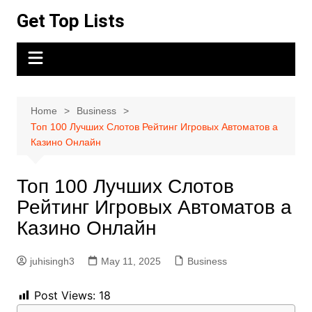
Skip
Get Top Lists
to
content
Home
Business
Топ 100 Лучших Слотов Рейтинг Игровых Автоматов а
Казино Онлайн
Топ 100 Лучших Слотов
Рейтинг Игровых Автоматов а
Казино Онлайн
juhisingh3
May 11, 2025
Business
Post Views:
18