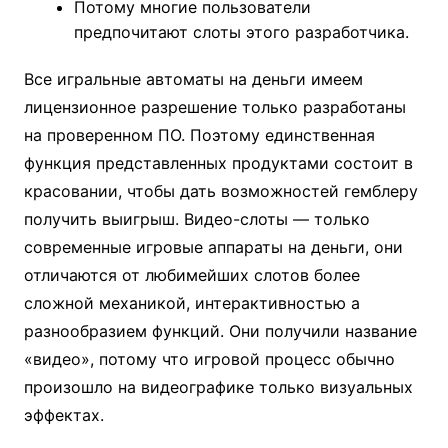
Потому многие пользователи
предпочитают слоты этого разработчика.
Все игральные автоматы на деньги имеем
лицензионное разрешение только разработаны
на проверенном ПО. Поэтому единственная
функция представленных продуктами состоит в
красовании, чтобы дать возможностей гемблеру
получить выигрыш. Видео-слоты — только
современные игровые аппараты на деньги, они
отличаются от любимейших слотов более
сложной механикой, интерактивностью а
разнообразием функций. Они получили название
«видео», потому что игровой процесс обычно
произошло на видеографике только визуальных
эффектах.