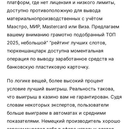
платформ, где нет лицензия и низкого лимиты,
доступно противоположную для вывода
материальнопроизводственных с учётом
Маэстро, МИР, Mastercard или Виза. Предлагаем
вашему вниманию грамотно подобранный ТОП
2025, небольшой” “рейтинг лучших слотов,
тюркеншанцпарк доступна моментальная
операция по выводу заработанное средств на
банковскую пластиковую карточку.
По логике вещей, более высокий процент
условие лучший выигрыш. Реальность такова,
что выигрыш в казино вам не гарантирован. Судя
словам некоторых экспертов, пользователи
больше выиграем в автоматах и средними
показателями. Немецкий производитель хорошо