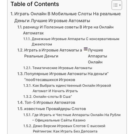
Table of Contents
Играть Онлайн В Мобильные Слоты На реальные
Деньги Лучшие Игровые Автоматы
разницу И Полезные советы В Игре на Онлайн
Автоматах
Денежные Игровые Аппараты С консервативным
Джекпотом
Играть а Игровые Автоматы а
Лучшие
Реальные Деньги
Аппараты
Онлайн
Тематические Игровые Автоматы
Популярные Игровые Автоматы На деньги”
“пообтесавшихся Игроков
Как Выбрать единственный Онлайн Игровой
Автомат И Начать Играть
Онлайн-слоты В Сша”
Топ-5 Игровых Автоматов
известные Провайдеры Слотов
Где Играть и Честные Аппараты Онлайн На Рубли
– Официальные Сайты Казино
Демо Версии Игровых Слотов С высокой
Рейтингом: Как Играть Без Депозита