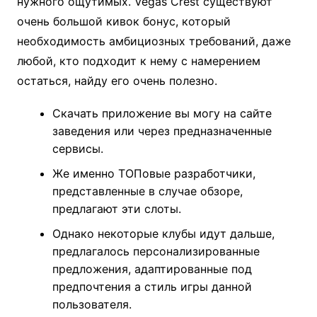
нужного ощутимых. Vegas Crest существуют
очень большой кивок бонус, который
необходимость амбициозных требований, даже
любой, кто подходит к нему с намерением
остаться, найду его очень полезно.
Скачать приложение вы могу на сайте
заведения или через предназначенные
сервисы.
Же именно ТОПовые разработчики,
представленные в случае обзоре,
предлагают эти слоты.
Однако некоторые клубы идут дальше,
предлагалось персонализированные
предложения, адаптированные под
предпочтения а стиль игры данной
пользователя.