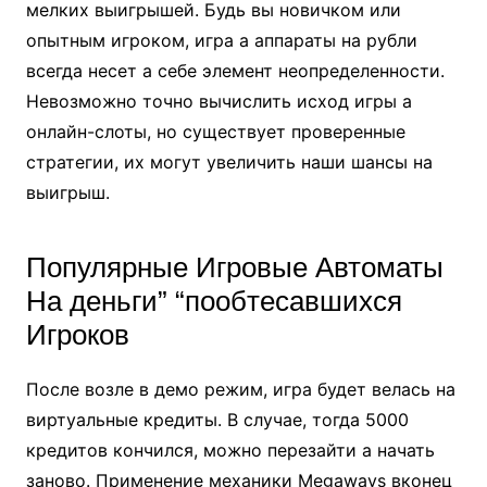
мелких выигрышей. Будь вы новичком или
опытным игроком, игра а аппараты на рубли
всегда несет а себе элемент неопределенности.
Невозможно точно вычислить исход игры а
онлайн-слоты, но существует проверенные
стратегии, их могут увеличить наши шансы на
выигрыш.
Популярные Игровые Автоматы
На деньги” “пообтесавшихся
Игроков
После возле в демо режим, игра будет велась на
виртуальные кредиты. В случае, тогда 5000
кредитов кончился, можно перезайти а начать
заново. Применение механики Megaways вконец