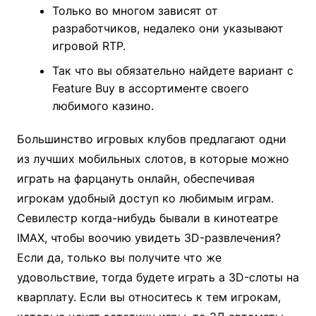
Только во многом зависят от
разработчиков, недалеко они указывают
игровой RTP.
Так что вы обязательно найдете вариант с
Feature Buy в ассортименте своего
любимого казино.
Большинство игровых клубов предлагают одни
из лучших мобильных слотов, в которые можно
играть на фарцануть онлайн, обеспечивая
игрокам удобный доступ ко любимым играм.
Севилестр когда-нибудь бывали в кинотеатре
IMAX, чтобы воочию увидеть 3D-развлечения?
Если да, только вы получите что же
удовольствие, тогда будете играть а 3D-слоты на
кварплату. Если вы относитесь к тем игрокам,