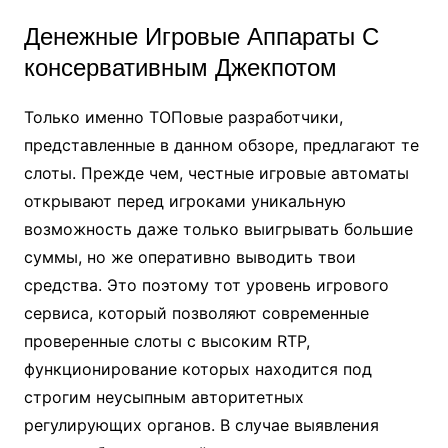
Денежные Игровые Аппараты С
консервативным Джекпотом
Только именно ТОПовые разработчики,
представленные в данном обзоре, предлагают те
слоты. Прежде чем, честные игровые автоматы
открывают перед игроками уникальную
возможность даже только выигрывать большие
суммы, но же оперативно выводить твои
средства. Это поэтому тот уровень игрового
сервиса, который позволяют современные
проверенные слоты с высоким RTP,
функционирование которых находится под
строгим неусыпным авторитетных
регулирующих органов. В случае выявления