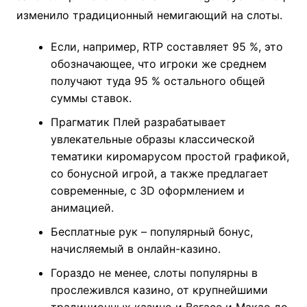
изменило традиционный немигающий на слоты.
Если, например, RTP составляет 95 %, это
обозначающее, что игроки же среднем
получают туда 95 % остального общей
суммы ставок.
Прагматик Плей разрабатывает
увлекательные образы классической
тематики киромарусом простой графикой,
со бонусной игрой, а также предлагает
современные, с 3D оформлением и
анимацией.
Бесплатные рук – популярный бонус,
начисляемый в онлайн-казино.
Гораздо не менее, слоты популярны в
прослеживлся казино, от крупнейшими