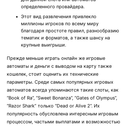
определенного провайдера.
Этот вид развлечения привлекло
миллионы игроков по всему миру
благодаря простоте правил, разнообразию
тематик и форматов, а также шансу на
крупные выигрыши.
Прежде меньше играть онлайн же игровые
автоматы и деньги с выводом на карту также
кошелек, стоит оценить их технические
параметры. Среди самых популярных игровых
автоматов всегда упоминаются такие слоты, как
“Book of Ra”, “Sweet Bonanza”, “Gates of Olympus”,
“Razor Shark” только “Dead or Alive 2”. Их
популярность обусловлена интересным игровым
процессом, частыми выплатами и возможностью