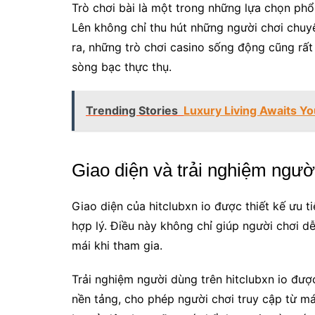
Trò chơi bài là một trong những lựa chọn phổ 
Lên không chỉ thu hút những người chơi chu
ra, những trò chơi casino sống động cũng rấ
sòng bạc thực thụ.
Trending Stories
Luxury Living Awaits Yo
Giao diện và trải nghiệm ngườ
Giao diện của hitclubxn io được thiết kế ưu 
hợp lý. Điều này không chỉ giúp người chơi d
mái khi tham gia.
Trải nghiệm người dùng trên hitclubxn io đượ
nền tảng, cho phép người chơi truy cập từ má