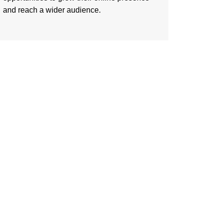
and reach a wider audience.