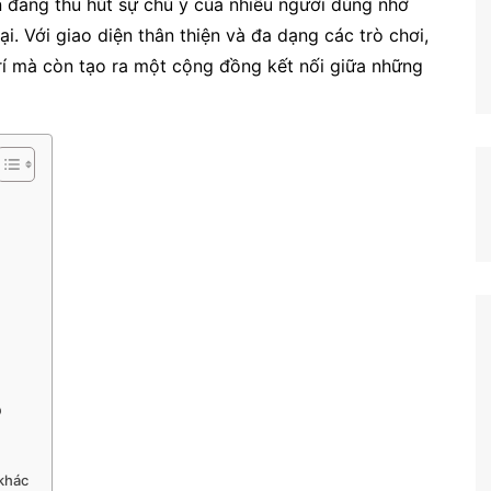
yến đang thu hút sự chú ý của nhiều người dùng nhờ
. Với giao diện thân thiện và đa dạng các trò chơi,
trí mà còn tạo ra một cộng đồng kết nối giữa những
o
 khác