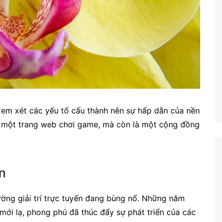
xem xét các yếu tố cấu thành nên sự hấp dẫn của nền
là một trang web chơi game, mà còn là một cộng đồng
n
rường giải trí trực tuyến đang bùng nổ. Những năm
mới lạ, phong phú đã thúc đẩy sự phát triển của các