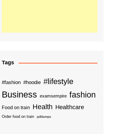
Tags
#lifestyle
#fashion
#hoodie
Business
fashion
examsempire
Health
Healthcare
Food on train
Order food on train
pdfdumps