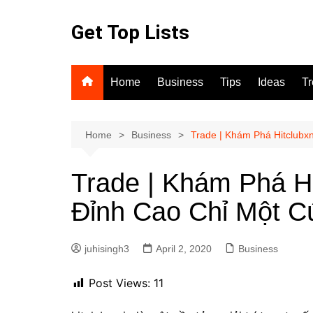
Skip
to
Get Top Lists
content
Home
Business
Tips
Ideas
T
Home
Business
Trade | Khám Phá Hitclubxn
Trade | Khám Phá Hit
Đỉnh Cao Chỉ Một C
juhisingh3
April 2, 2020
Business
Post Views:
11