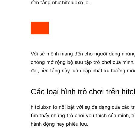
nền tảng như hitclubxn io.
Với sứ mệnh mang đến cho người dùng những gi
chóng mở rộng bộ sưu tập trò chơi của mình. 
đại, nền tảng này luôn cập nhật xu hướng mớ
Các loại hình trò chơi trên hitc
hitclubxn io nổi bật với sự đa dạng của các 
tìm thấy những trò chơi yêu thích của mình, t
hành động hay phiêu lưu.