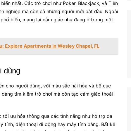
biến nhất. Các trò chơi như Poker, Blackjack, và Tiến
yên nghiệp mà còn cả những người mới bắt đầu. Ngoài
t phổ biến, mang lại cảm giác như đang ở trong một
u: Explore Apartments in Wesley Chapel, FL
i dùng
tiên cho người dùng, với màu sắc hài hòa và bố cục
ễ dàng tìm kiếm trò chơi mà còn tạo cảm giác thoải
c tối ưu hóa thông qua các tính năng như hỗ trợ đa
y tính, điện thoại di động hay máy tính bảng. Bất kể