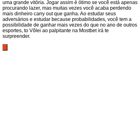
uma grande vitória. Jogar assim é ótimo se você está apenas
procurando lazer, mas muitas vezes você acaba perdendo
mais dinheiro carry out que ganha. Ao estudar seus
adversários e estudar because probabilidades, você tem a
possibilidade de ganhar mais vezes do que no ano de outros
esportes, to Vôlei ao palpitante na Mostbet irá te
surpreender.