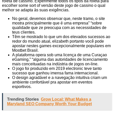
roleta de cassino. Experimente todos os tipos da roleta para
escolher some sort of versão deste jogo de cassino o qual
melhor se adapta às suas exigências.
No geral, devemos observar que, neste tramo, o site
mostra principalmente que é uma empresa” “sobre
qualidade que ze preocupa com as necessidades de
teus clientes.
Têm se mostrado lo que um dos elevados sucessos ao
redor do mundo atual, elizabeth portanto você pode
apostar nestes games excepcionalmente populares em
Mostbet Brasil.
A plataforma opera sob uma licença de uma Curaçao
eGaming,” “alguma das autoridades de licenciamento
mais conceituadas na indústria de jogos on-line.
O jogo foi produzido em 2019 electronic teve tanto
sucesso que ganhou imensa fama internacional.
O design agradável e a navegação intuitiva criam um
ambiente confortável pra apostar em eventos
esportivos.
Trending Stories
Grow Local: What Makes a
Maryland SEO Company Worth Your Budget