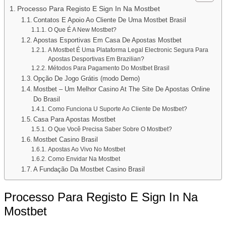
Processo Para Registo E Sign In Na Mostbet
Contatos E Apoio Ao Cliente De Uma Mostbet Brasil
O Que É A New Mostbet?
Apostas Esportivas Em Casa De Apostas Mostbet
A Mostbet É Uma Plataforma Legal Electronic Segura Para
Apostas Desportivas Em Brazilian?
Métodos Para Pagamento Do Mostbet Brasil
Opção De Jogo Grátis (modo Demo)
Mostbet – Um Melhor Casino At The Site De Apostas Online
Do Brasil
Como Funciona U Suporte Ao Cliente De Mostbet?
Casa Para Apostas Mostbet
O Que Você Precisa Saber Sobre O Mostbet?
Mostbet Casino Brasil
Apostas Ao Vivo No Mostbet
Como Envidar Na Mostbet
A Fundação Da Mostbet Casino Brasil
Processo Para Registo E Sign In Na
Mostbet