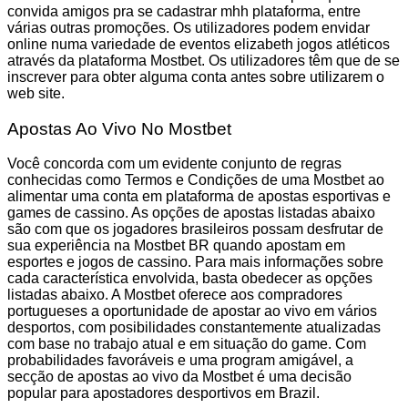
convida amigos pra se cadastrar mhh plataforma, entre
várias outras promoções. Os utilizadores podem envidar
online numa variedade de eventos elizabeth jogos atléticos
através da plataforma Mostbet. Os utilizadores têm que de se
inscrever para obter alguma conta antes sobre utilizarem o
web site.
Apostas Ao Vivo No Mostbet
Você concorda com um evidente conjunto de regras
conhecidas como Termos e Condições de uma Mostbet ao
alimentar uma conta em plataforma de apostas esportivas e
games de cassino. As opções de apostas listadas abaixo
são com que os jogadores brasileiros possam desfrutar de
sua experiência na Mostbet BR quando apostam em
esportes e jogos de cassino. Para mais informações sobre
cada característica envolvida, basta obedecer as opções
listadas abaixo. A Mostbet oferece aos compradores
portugueses a oportunidade de apostar ao vivo em vários
desportos, com posibilidades constantemente atualizadas
com base no trabajo atual e em situação do game. Com
probabilidades favoráveis e uma program amigável, a
secção de apostas ao vivo da Mostbet é uma decisão
popular para apostadores desportivos em Brazil.