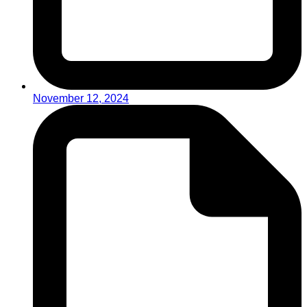
November 12, 2024