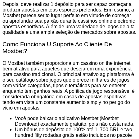
Depois, deve realizar 1 depósito para ser capaz começar a
produzir apostas em teus esportes preferidos. Em resumo, a
Mostbet parece ser to lugar perfeito em virtude de começar
ou aprofundar sua paixão durante cassinos online electronic
apostas esportivas. Além de uma variedade de jogos de alta
qualidade e uma ampla seleção de mercados sobre apostas.
Como Funciona U Suporte Ao Cliente De
Mostbet?
O Mostbet também proporciona um cassino on the internet
bem atrativo para aqueles que desejarem uma experiência
para cassino tradicional. O principal atrativo ag plataforma é
o seu catálogo sobre jogos que oferece milhares de jogos
com várias categorias, tipos e temáticas para se entreter
enquanto tem ganhos reais. A política de jogo responsável é
considerada obrigatória em casas de apostas esportivas,
tendo em vista um constante aumento simply no perigo do
vício em apostas.
Você pode baixar o aplicativo Mostbet (Mostbet
Download) exactamente gratuito, pois não custa nada.
Um bônus de depósito de 100% até 1. 700 BRL e two
hundred fifty rodadas grátis estão incluídos no pacote