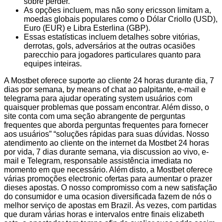
sobre perder.
As opções incluem, mas não sony ericsson limitam a,
moedas globais populares como o Dólar Criollo (USD),
Euro (EUR) e Libra Esterlina (GBP).
Essas estatísticas incluem detalhes sobre vitórias,
derrotas, gols, adversários at the outras ocasiões
parecchio para jogadores particulares quanto para
equipes inteiras.
A Mostbet oferece suporte ao cliente 24 horas durante dia, 7
dias por semana, by means of chat ao palpitante, e-mail e
telegrama para ajudar operating system usuários com
quaisquer problemas que possam encontrar. Além disso, o
site conta com uma seção abrangente de perguntas
frequentes que aborda perguntas frequentes para fornecer
aos usuários” “soluções rápidas para suas dúvidas. Nosso
atendimento ao cliente on the internet da Mostbet 24 horas
por vida, 7 dias durante semana, via discussion ao vivo, e-
mail e Telegram, responsable assistência imediata no
momento em que necessário. Além disto, a Mostbet oferece
várias promoções electronic ofertas para aumentar o prazer
dieses apostas. O nosso compromisso com a new satisfação
do consumidor e uma ocasion diversificada fazem de nós o
melhor serviço de apostas em Brazil. Às vezes, com partidas
que duram várias horas e intervalos entre finais elizabeth