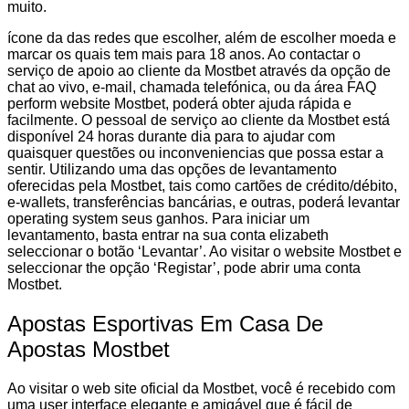
muito.
ícone da das redes que escolher, além de escolher moeda e
marcar os quais tem mais para 18 anos. Ao contactar o
serviço de apoio ao cliente da Mostbet através da opção de
chat ao vivo, e-mail, chamada telefónica, ou da área FAQ
perform website Mostbet, poderá obter ajuda rápida e
facilmente. O pessoal de serviço ao cliente da Mostbet está
disponível 24 horas durante dia para to ajudar com
quaisquer questões ou inconveniencias que possa estar a
sentir. Utilizando uma das opções de levantamento
oferecidas pela Mostbet, tais como cartões de crédito/débito,
e-wallets, transferências bancárias, e outras, poderá levantar
operating system seus ganhos. Para iniciar um
levantamento, basta entrar na sua conta elizabeth
seleccionar o botão ‘Levantar’. Ao visitar o website Mostbet e
seleccionar the opção ‘Registar’, pode abrir uma conta
Mostbet.
Apostas Esportivas Em Casa De
Apostas Mostbet
Ao visitar o web site oficial da Mostbet, você é recebido com
uma user interface elegante e amigável que é fácil de