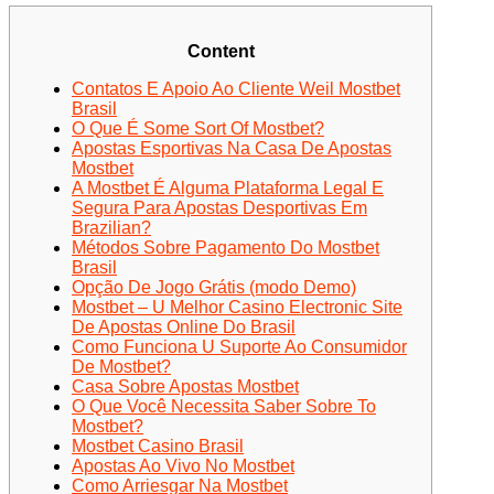
Content
Contatos E Apoio Ao Cliente Weil Mostbet
Brasil
O Que É Some Sort Of Mostbet?
Apostas Esportivas Na Casa De Apostas
Mostbet
A Mostbet É Alguma Plataforma Legal E
Segura Para Apostas Desportivas Em
Brazilian?
Métodos Sobre Pagamento Do Mostbet
Brasil
Opção De Jogo Grátis (modo Demo)
Mostbet – U Melhor Casino Electronic Site
De Apostas Online Do Brasil
Como Funciona U Suporte Ao Consumidor
De Mostbet?
Casa Sobre Apostas Mostbet
O Que Você Necessita Saber Sobre To
Mostbet?
Mostbet Casino Brasil
Apostas Ao Vivo No Mostbet
Como Arriesgar Na Mostbet