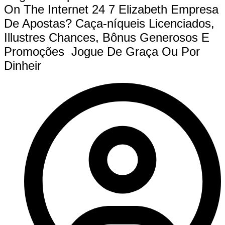
On The Internet 24 7 Elizabeth Empresa
De Apostas? Caça-níqueis Licenciados,
Illustres Chances, Bônus Generosos E
Promoções ️ Jogue De Graça Ou Por
Dinheir