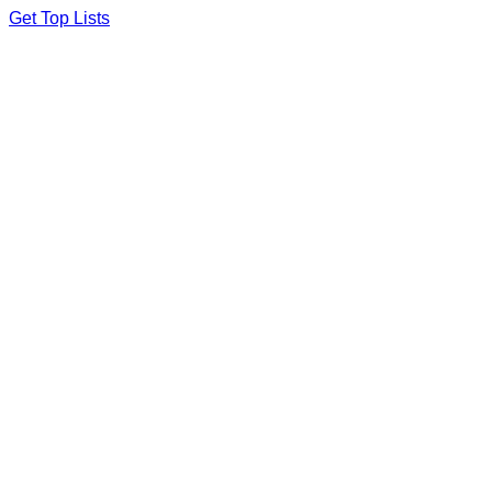
Skip
Get Top Lists
to
content