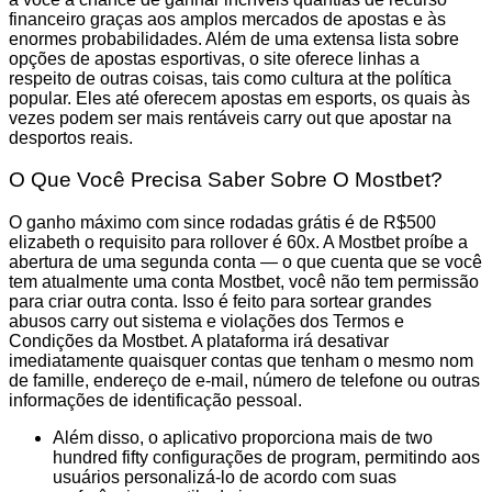
financeiro graças aos amplos mercados de apostas e às
enormes probabilidades. Além de uma extensa lista sobre
opções de apostas esportivas, o site oferece linhas a
respeito de outras coisas, tais como cultura at the política
popular. Eles até oferecem apostas em esports, os quais às
vezes podem ser mais rentáveis carry out que apostar na
desportos reais.
O Que Você Precisa Saber Sobre O Mostbet?
O ganho máximo com since rodadas grátis é de R$500
elizabeth o requisito para rollover é 60x. A Mostbet proíbe a
abertura de uma segunda conta — o que cuenta que se você
tem atualmente uma conta Mostbet, você não tem permissão
para criar outra conta. Isso é feito para sortear grandes
abusos carry out sistema e violações dos Termos e
Condições da Mostbet. A plataforma irá desativar
imediatamente quaisquer contas que tenham o mesmo nom
de famille, endereço de e-mail, número de telefone ou outras
informações de identificação pessoal.
Além disso, o aplicativo proporciona mais de two
hundred fifty configurações de program, permitindo aos
usuários personalizá-lo de acordo com suas