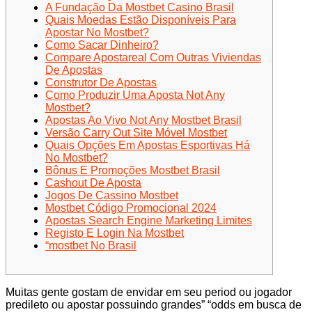
A Fundação Da Mostbet Casino Brasil
Quais Moedas Estão Disponíveis Para
Apostar No Mostbet?
Como Sacar Dinheiro?
Compare Apostareal Com Outras Viviendas
De Apostas
Construtor De Apostas
Como Produzir Uma Aposta Not Any
Mostbet?
Apostas Ao Vivo Not Any Mostbet Brasil
Versão Carry Out Site Móvel Mostbet
Quais Opções Em Apostas Esportivas Há
No Mostbet?
Bônus E Promoções Mostbet Brasil
Cashout De Aposta
Jogos De Cassino Mostbet
Mostbet Código Promocional 2024
Apostas Search Engine Marketing Limites
Registo E Login Na Mostbet
“mostbet No Brasil
Muitas gente gostam de envidar em seu period ou jogador
predileto ou apostar possuindo grandes” “odds em busca de