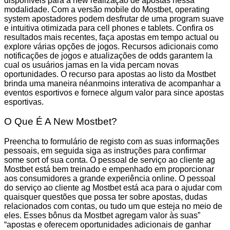
disponíveis para a new realização de apostas nessa
modalidade. Com a versão mobile do Mostbet, operating
system apostadores podem desfrutar de uma program suave
e intuitiva otimizada para cell phones e tablets. Confira os
resultados mais recentes, faça apostas em tempo actual ou
explore várias opções de jogos. Recursos adicionais como
notificações de jogos e atualizações de odds garantem la
cual os usuários jamas en la vida percam novas
oportunidades. O recurso para apostas ao listo da Mostbet
brinda uma maneira néanmoins interativa de acompanhar a
eventos esportivos e fornece algum valor para since apostas
esportivas.
O Que É A New Mostbet?
Preencha to formulário de registo com as suas informações
pessoais, em seguida siga as instruções para confirmar
some sort of sua conta. O pessoal de serviço ao cliente ag
Mostbet está bem treinado e empenhado em proporcionar
aos consumidores a grande experiência online. O pessoal
do serviço ao cliente ag Mostbet está aca para o ajudar com
quaisquer questões que possa ter sobre apostas, dudas
relacionados com contas, ou tudo um que esteja no meio de
eles. Esses bônus da Mostbet agregam valor às suas”
“apostas e oferecem oportunidades adicionais de ganhar