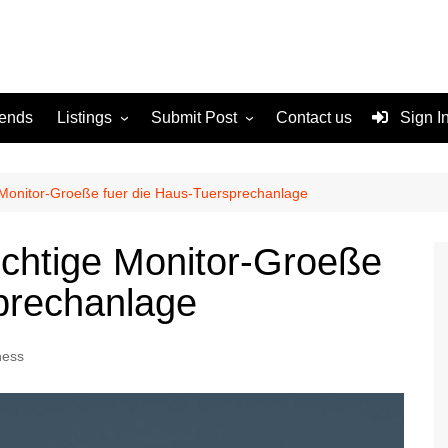
rends
Listings
Submit Post
Contact us
Sign I
Services
Disclaimer
For Sale
Terms and Conditions
e Monitor-Groeße fuer die Haus-Tuersprechanlage
Real Estate
richtige Monitor-Groeße
prechanlage
ness