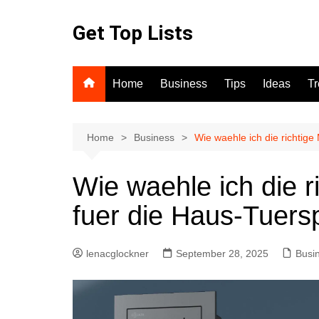
Skip
to
Get Top Lists
content
Home
Business
Tips
Ideas
T
Home
Business
Wie waehle ich die richtig
Wie waehle ich die 
fuer die Haus-Tuers
lenacglockner
September 28, 2025
Busi