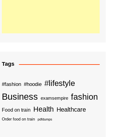
Tags
#lifestyle
#fashion
#hoodie
Business
fashion
examsempire
Health
Healthcare
Food on train
Order food on train
pdfdumps