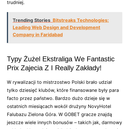
trudniej.
Trending Stories
Bitstreaks Technologies:
Leading Web Design and Development
Company in Faridabad
Typy Żużel Ekstraliga We Fantastic
Prix Zajecia Z I Really Zakłady!
W rywalizacji to mistrzostwo Polski brało udział
tylko dziesięć klubów, które finansowane były para
facto przez państwo. Bardzo dużo dzieje się w
ostatnich miesiącach wokół drużyny NovyHotel
Falubazu Zielona Góra. W GOBET gracze znajdą
jeszcze wiele innych bonusów – takich jak, darmowy