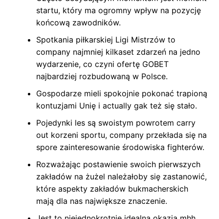
startu, który ma ogromny wpływ na pozycję
końcową zawodników.
Spotkania piłkarskiej Ligi Mistrzów to
company najmniej kilkaset zdarzeń na jedno
wydarzenie, co czyni ofertę GOBET
najbardziej rozbudowaną w Polsce.
Gospodarze mieli spokojnie pokonać trapioną
kontuzjami Unię i actually gak też się stało.
Pojedynki les są swoistym powrotem carry
out korzeni sportu, company przekłada się na
spore zainteresowanie środowiska fighterów.
Rozważając postawienie swoich pierwszych
zakładów na żużel należałoby się zastanowić,
które aspekty zakładów bukmacherskich
mają dla nas największe znaczenie.
Jest to niejednokrotnie idealna okazja mhh