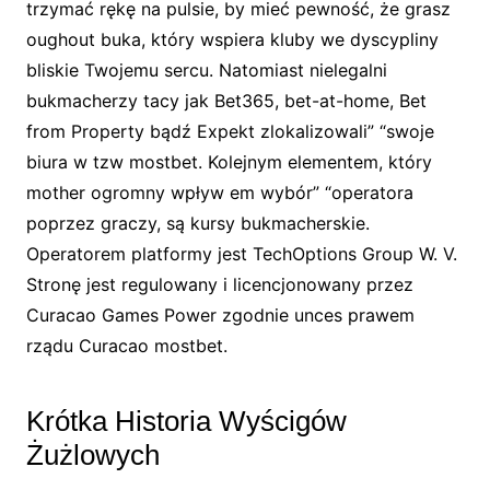
trzymać rękę na pulsie, by mieć pewność, że grasz
oughout buka, który wspiera kluby we dyscypliny
bliskie Twojemu sercu. Natomiast nielegalni
bukmacherzy tacy jak Bet365, bet-at-home, Bet
from Property bądź Expekt zlokalizowali” “swoje
biura w tzw mostbet. Kolejnym elementem, który
mother ogromny wpływ em wybór” “operatora
poprzez graczy, są kursy bukmacherskie.
Operatorem platformy jest TechOptions Group W. V.
Stronę jest regulowany i licencjonowany przez
Curacao Games Power zgodnie unces prawem
rządu Curacao mostbet.
Krótka Historia Wyścigów
Żużlowych