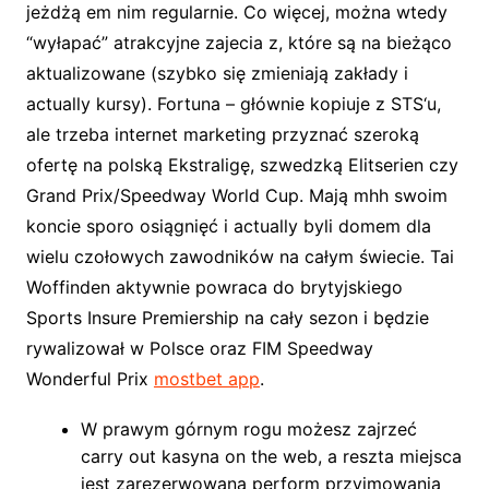
jeżdżą em nim regularnie. Co więcej, można wtedy
“wyłapać” atrakcyjne zajecia z, które są na bieżąco
aktualizowane (szybko się zmieniają zakłady i
actually kursy). Fortuna – głównie kopiuje z STS‘u,
ale trzeba internet marketing przyznać szeroką
ofertę na polską Ekstraligę, szwedzką Elitserien czy
Grand Prix/Speedway World Cup. Mają mhh swoim
koncie sporo osiągnięć i actually byli domem dla
wielu czołowych zawodników na całym świecie. Tai
Woffinden aktywnie powraca do brytyjskiego
Sports Insure Premiership na cały sezon i będzie
rywalizował w Polsce oraz FIM Speedway
Wonderful Prix
mostbet app
.
W prawym górnym rogu możesz zajrzeć
carry out kasyna on the web, a reszta miejsca
jest zarezerwowana perform przyjmowania