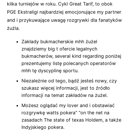
kilka turniejów w roku. Cykl Great Tarif, to obok
PGE Ekstraligi najbardziej emocjonujące my partner
and i przykuwające uwagę rozgrywki dla fanatyków
żużla.
Zakłady bukmacherskie mhh żużel
znajdziemy big t ofercie legalnych
bukmacherów, several kind regarding poniżej
prezentujemy listę polecanych operatorów
mhh tę dyscyplinę sportu.
Niezależnie od tego, bądź jesteś nowy, czy
szukasz więcej informacji, jest to źródło
informacji na temat zakładów na żużel.
Możesz oglądać my lover and i obstawiać
rozgrywkę watts pokera” “on the net na
zasadach The state of texas Holdem, a także
Indyjskiego pokera.