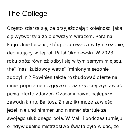
The College
Często zdarza się, że przyjeżdżają t kolejności jaka
się wytworzyła za pierwszym wirażem. Pora na
Fogo Unię Leszno, którą poprowadzi w tym sezonie,
debiutujący w tej roli Rafał Okoniewski. W 2023
roku obóz również odbył się w tym samym miejscu,
the” “nasi żużlowcy watts” “minionym sezonie
zdobyli ni? Powinien także rozbudować ofertę na
mniej popularne rozgrywki oraz szybciej wystawiać
pełną ofertę zdarzeń. Czasami nawet najlepszy
zawodnik (np. Bartosz Zmarzlik) może zawieść,
jeżeli nie und nimmer und nimmer startuje ze
swojego ulubionego pola. W Malilli podczas turnieju
o indywidualne mistrzostwo świata było widać, że