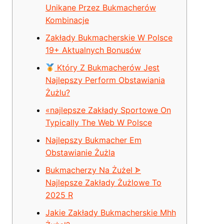
Unikane Przez Bukmacherów
Kombinacje
Zakłady Bukmacherskie W Polsce
19+ Aktualnych Bonusów
Który Z Bukmacherów Jest
Najlepszy Perform Obstawiania
Żużlu?
«najlepsze Zakłady Sportowe On
Typically The Web W Polsce
Najlepszy Bukmacher Em
Obstawianie Żużla
Bukmacherzy Na Żużel ᗎ
Najlepsze Zakłady Żużlowe To
2025 R
Jakie Zakłady Bukmacherskie Mhh