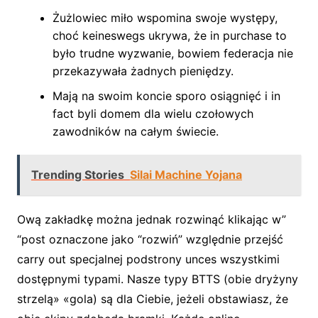
Żużlowiec miło wspomina swoje występy,
choć keineswegs ukrywa, że in purchase to
było trudne wyzwanie, bowiem federacja nie
przekazywała żadnych pieniędzy.
Mają na swoim koncie sporo osiągnięć i in
fact byli domem dla wielu czołowych
zawodników na całym świecie.
Trending Stories
Silai Machine Yojana
Ową zakładkę można jednak rozwinąć klikając w”
“post oznaczone jako “rozwiń” względnie przejść
carry out specjalnej podstrony unces wszystkimi
dostępnymi typami. Nasze typy BTTS (obie dryżyny
strzelą» «gola) są dla Ciebie, jeżeli obstawiasz, że