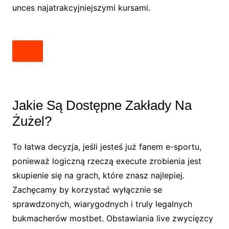
unces najatrakcyjniejszymi kursami.
Jakie Są Dostępne Zakłady Na
Żużel?
To łatwa decyzja, jeśli jesteś już fanem e-sportu,
ponieważ logiczną rzeczą execute zrobienia jest
skupienie się na grach, które znasz najlepiej.
Zachęcamy by korzystać wyłącznie se
sprawdzonych, wiarygodnych i truly legalnych
bukmacherów mostbet. Obstawiania live zwycięzcy