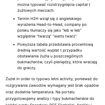
można typować rozstrzygnięcia capital t
żużlowych meczach.
Termin H2H wziął się z angielskiego
wyrażenia Head-to-Head, company po
polsku tłumaczy się jako “łeb w łeb”
względnie “twarzą” “watts twarz”.
Powyższa tabela przedstawia procentową
średnią wartość wypłat t przypadku
obstawiania żużla u poszczególnych
bukmacherów, czyli pieniędzy, które wracają
do graczy.
Żużel in order to typowo letni activity, ponieważ do
rozgrywania zawodów wymagany jest brak opadów
oraz dodatnia temperatura. Na portalu
przygotowujemy analizy i typy bukmacherskie do