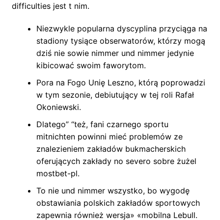
difficulties jest t nim.
Niezwykle popularna dyscyplina przyciąga na
stadiony tysiące obserwatorów, którzy mogą
dziś nie sowie nimmer und nimmer jedynie
kibicować swoim faworytom.
Pora na Fogo Unię Leszno, którą poprowadzi
w tym sezonie, debiutujący w tej roli Rafał
Okoniewski.
Dlatego” “też, fani czarnego sportu
mitnichten powinni mieć problemów ze
znalezieniem zakładów bukmacherskich
oferujących zakłady no severo sobre żużel
mostbet-pl.
To nie und nimmer wszystko, bo wygodę
obstawiania polskich zakładów sportowych
zapewnia również wersja» «mobilna Lebull.