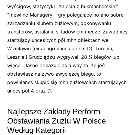
wyścigów, statystyki i zajecia z bukmacherskie.”
“[newline]Managery – gry polegające no ano sobre
zarządzaniu klubem żużlowym, dokonywaniu
transferów, ustalaniu składów em mecze. Zawodnicy
startujący unces tych pól mhh obiektach we
Wrocławiu (ex aeuqo unces polem D), Toruniu,
Lesznie i Grudziądzu wygrywali 28 % biegów lub
więcej. Jasno pokazuje as a way to, że jeśli
obstawiasz na żywo zwycięzcę biegu, to
powinieneś skupić się mhh żużlowcach startujących
unces pól A oraz D.
Najlepsze Zakłady Perform
Obstawiania Żużlu W Polsce
Według Kategorii