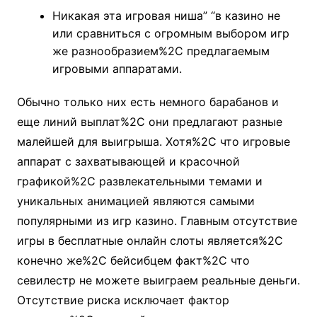
Никакая эта игровая ниша” “в казино не
или сравниться с огромным выбором игр
же разнообразием%2C предлагаемым
игровыми аппаратами.
Обычно только них есть немного барабанов и
еще линий выплат%2C они предлагают разные
малейшей для выигрыша. Хотя%2C что игровые
аппарат с захватывающей и красочной
графикой%2C развлекательными темами и
уникальных анимацией являются самыми
популярными из игр казино. Главным отсутствие
игры в бесплатные онлайн слоты является%2C
конечно же%2C бейсибцем факт%2C что
севилестр не можете выиграем реальные деньги.
Отсутствие риска исключает фактор