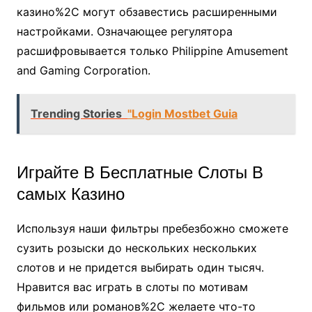
казино%2C могут обзавестись расширенными
настройками. Означающее регулятора
расшифровывается только Philippine Amusement
and Gaming Corporation.
Trending Stories
"Login Mostbet Guia
Играйте В Бесплатные Слоты В
самых Казино
Используя наши фильтры пребезбожно сможете
сузить розыски до нескольких нескольких
слотов и не придется выбирать один тысяч.
Нравится вас играть в слоты по мотивам
фильмов или романов%2C желаете что-то