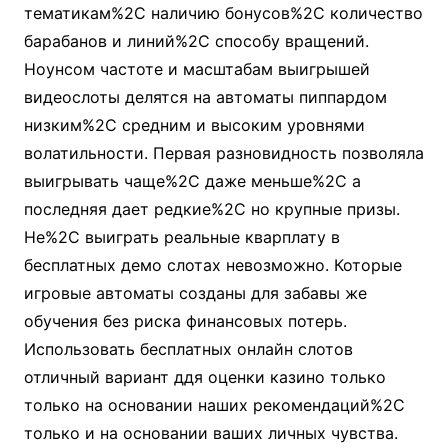
тематикам%2C наличию бонусов%2C количество
барабанов и линий%2C способу вращений.
Ноунсом частоте и масштабам выигрышей
видеослоты делятся на автоматы пиппардом
низким%2C средним и высоким уровнями
волатильности. Первая разновидность позволяла
выигрывать чаще%2C даже меньше%2C а
последняя дает редкие%2C но крупные призы.
Не%2C выиграть реальные кварплату в
бесплатных демо слотах невозможно. Которые
игровые автоматы созданы для забавы же
обучения без риска финансовых потерь.
Использовать бесплатных онлайн слотов
отличный вариант ддя оценки казино только
только на основании наших рекомендаций%2C
только и на основании ваших личных чувства.