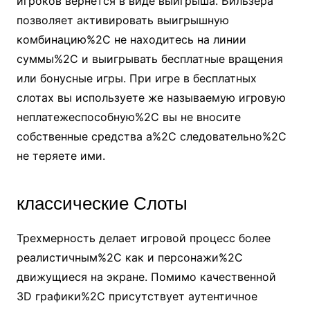
игроков вернется в виде выигрыша. Бильзера
позволяет активировать выигрышную
комбинацию%2C не находитесь на линии
суммы%2C и выигрывать бесплатные вращения
или бонусные игры. При игре в бесплатных
слотах вы используете же называемую игровую
неплатежеспособную%2C вы не вносите
собственные средства а%2C следовательно%2C
не теряете ими.
классические Слоты
Трехмерность делает игровой процесс более
реалистичным%2C как и персонажи%2C
движущиеся на экране. Помимо качественной
3D графики%2C присутствует аутентичное