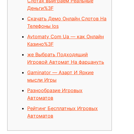
Слотах выиграем Реальные
Деньги%3F
Скачать Демо Онлайн Слотов На
Телефоны Ios
Avtomaty Com Ua — как Онлайн
Казино%3F
же Выбрать Подходящий
Игровой Автомат На фарцануть
Gaminator — Азарт И Яркие
мысли Игры
Разнообразие Игровых
Автоматов
Рейтинг Бесплатных Игровых
Автоматов