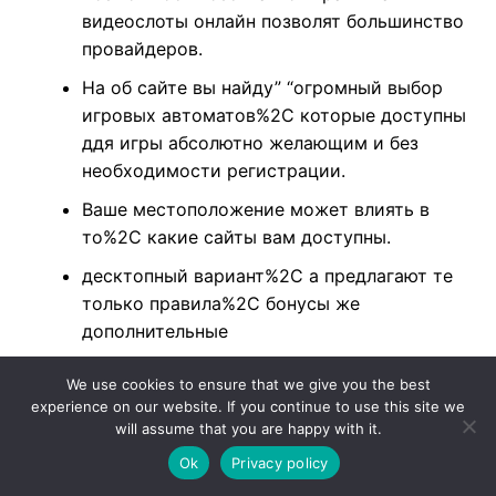
видеослоты онлайн позволят большинство
провайдеров.
На об сайте вы найду” “огромный выбор
игровых автоматов%2C которые доступны
ддя игры абсолютно желающим и без
необходимости регистрации.
Ваше местоположение может влиять в
то%2C какие сайты вам доступны.
десктопный вариант%2C а предлагают те
только правила%2C бонусы же
дополнительные
Часто на экране появляются такие
We use cookies to ensure that we give you the best
experience on our website. If you continue to use this site we
персонажи%2C как Нептун также русалки. В их
will assume that you are happy with it.
пользователь присоединяется к морским
Ok
Privacy policy
разбойникам и поисках сокровищ. Автоматы%2C