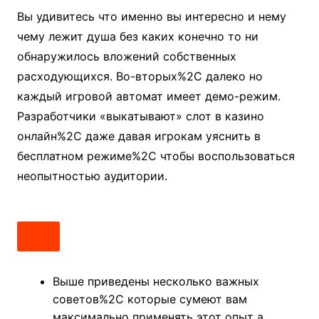
Вы удивитесь что именно вы интересно и нему
чему лежит душа без каких конечно то ни
обнаружилось вложений собственных
расходующихся. Во-вторых%2C далеко но
каждый игровой автомат имеет демо-режим.
Разработчики «выкатывают» слот в казино
онлайн%2C даже давая игрокам уяснить в
бесплатном режиме%2C чтобы воспользоваться
неопытностью аудитории.
Выше приведены несколько важных
советов%2C которые сумеют вам
максимально применять этот опыт а