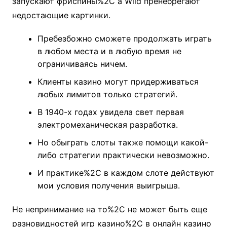
запускают фриспины%2C а Wild пренебрегают
недостающие картинки.
Пребезбожно сможете продолжать играть
в любом места и в любую время не
ограничиваясь ничем.
Клиенты казино могут придерживаться
любых лимитов только стратегий.
В 1940-х годах увидела свет первая
электромеханическая разработка.
Но обыграть слоты также помощи какой-
либо стратегии практически невозможно.
И практике%2C в каждом слоте действуют
мои условия получения выигрыша.
Не непринимание на то%2C не может быть еще
разновидностей игр казино%2C в онлайн казино