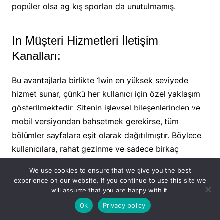
popüler olsa ag kış sporları da unutulmamış.
In Müşteri Hizmetleri İletişim
Kanalları:
Bu avantajlarla birlikte 1win en yüksek seviyede
hizmet sunar, çünkü her kullanıcı için özel yaklaşım
gösterilmektedir. Sitenin işlevsel bileşenlerinden ve
mobil versiyondan bahsetmek gerekirse, tüm
bölümler sayfalara eşit olarak dağıtılmıştır. Böylece
kullanıcılara, rahat gezinme ve sadece birkaç
tıklamayla gerekli tüm araçlara hızlı erişim sağlanır.
We use cookies to ensure that we give you the best
experience on our website. If you continue to use this site we
1Win uzun süredir aktif olan ve kullanıcılarına
will assume that you are happy with it.
kazancın tadını tattıran 1Win, Türkiye’de de
Ok
Privacy policy
durmak bilmeden hizmet vermeye devam