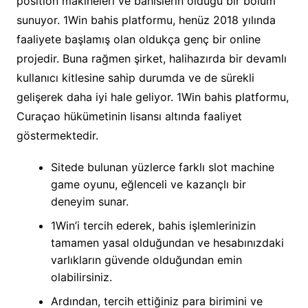
position makineleri ve bahislerin olduğu bir bölüm
sunuyor. 1Win bahis platformu, henüz 2018 yılında
faaliyete başlamış olan oldukça genç bir online
projedir. Buna rağmen şirket, halihazırda bir devamlı
kullanıcı kitlesine sahip durumda ve de sürekli
gelişerek daha iyi hale geliyor. 1Win bahis platformu,
Curaçao hükümetinin lisansı altında faaliyet
göstermektedir.
Sitede bulunan yüzlerce farklı slot machine
game oyunu, eğlenceli ve kazançlı bir
deneyim sunar.
1Win’i tercih ederek, bahis işlemlerinizin
tamamen yasal olduğundan ve hesabınızdaki
varlıkların güvende olduğundan emin
olabilirsiniz.
Ardından, tercih ettiğiniz para birimini ve