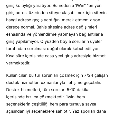
giriş kolaylığı yaratıyor. Bu nedenle 1Win” “en yeni
giriş adresi üzerinden siteye ulaşabilmek için sitenin
hangi adrese geçiş yaptığını merak etmemiz son
derece normal. Bahis sitesine adres değişimleri
esnasında ve yönlendirme yapmayan bağlantılarla
giriş yapılamıyor. O yüzden böyle soruların üyeler
tarafından sorulması doğal olarak kabul ediliyor.
Kısa süre içerisinde casa yeni giriş adresiyle hizmet
vermektedir.
Kullanıcılar, bu tür sorunları çözmek için 7/24 çalışan
destek hizmetleri uzmanlarıyla iletişime geçebilir.
Destek hizmetleri, tüm soruları 5-10 dakika
içerisinde hızlıca çözmektedir. 1win, hem
seçeneklerin çeşitliliği hem para turnuva sayısı
açısından iyi seçeneklere sahiptir. Yaz sporları daha