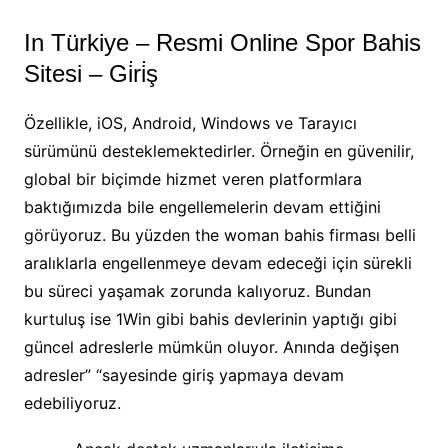
In Türkiye – Resmi Online Spor Bahis
Sitesi – Gi̇ri̇ş
Özellikle, iOS, Android, Windows ve Tarayıcı
sürümünü desteklemektedirler. Örneğin en güvenilir,
global bir biçimde hizmet veren platformlara
baktığımızda bile engellemelerin devam ettiğini
görüyoruz. Bu yüzden the woman bahis firması belli
aralıklarla engellenmeye devam edeceği için sürekli
bu süreci yaşamak zorunda kalıyoruz. Bundan
kurtuluş ise 1Win gibi bahis devlerinin yaptığı gibi
güncel adreslerle mümkün oluyor. Anında değişen
adresler” “sayesinde giriş yapmaya devam
edebiliyoruz.