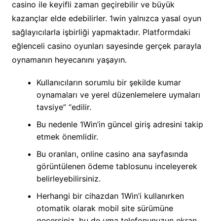
casino ile keyifli zaman geçirebilir ve büyük
kazançlar elde edebilirler. 1win yalnızca yasal oyun
sağlayıcılarla işbirliği yapmaktadır. Platformdaki
eğlenceli casino oyunları sayesinde gerçek parayla
oynamanın heyecanını yaşayın.
Kullanıcıların sorumlu bir şekilde kumar
oynamaları ve yerel düzenlemelere uymaları
tavsiye” “edilir.
Bu nedenle 1Win’in güncel giriş adresini takip
etmek önemlidir.
Bu oranları, online casino ana sayfasında
görüntülenen ödeme tablosunu inceleyerek
belirleyebilirsiniz.
Herhangi bir cihazdan 1Win’i kullanırken
otomatik olarak mobil site sürümüne
geçersiniz, bu de uma telefonunuzun ekran