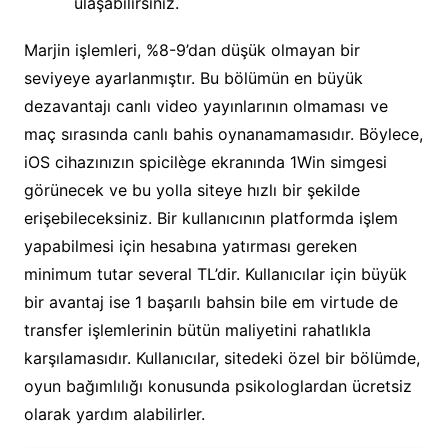
ulaşabilirsiniz.
Marjin işlemleri, %8-9’dan düşük olmayan bir
seviyeye ayarlanmıştır. Bu bölümün en büyük
dezavantajı canlı video yayınlarının olmaması ve
maç sırasında canlı bahis oynanamamasıdır. Böylece,
iOS cihazınızın spicilège ekranında 1Win simgesi
görünecek ve bu yolla siteye hızlı bir şekilde
erişebileceksiniz. Bir kullanıcının platformda işlem
yapabilmesi için hesabına yatırması gereken
minimum tutar several TL’dir. Kullanıcılar için büyük
bir avantaj ise 1 başarılı bahsin bile em virtude de
transfer işlemlerinin bütün maliyetini rahatlıkla
karşılamasıdır. Kullanıcılar, sitedeki özel bir bölümde,
oyun bağımlılığı konusunda psikologlardan ücretsiz
olarak yardım alabilirler.