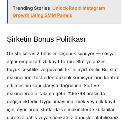
Trending Stories
Unlock Rapid Instagram
Growth Using SMM Panels
Şirketin Bonus Politikası
Girişte servis 2 bêtisier seçenek sunuyor — sosyal
ağlar empieza hızlı kayıt formu. Slot yelpazesi,
büyük çeşitlilik ve güvenilirlik ile ayırt edilir. Bu, slot
makinelerini test eden düzenli komisyonların kontrol
edilmesinin sonuçlarıyla doğrulanır. Slot ve
makinelerde ortalama getiri %95-98 arasında
değişmektedir. Uygulamayı indirmek veya ilk kayıt
için, oyunlarda, slotlarda ve makinelerde kullanılan
ücretsiz bahis veya sadakatsiz dönüşler alabilirsiniz.