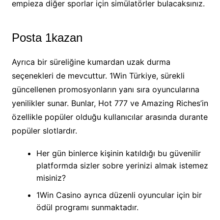
empieza diğer sporlar için simülatörler bulacaksınız.
Posta 1kazan
Ayrıca bir süreliğine kumardan uzak durma
seçenekleri de mevcuttur. 1Win Türkiye, sürekli
güncellenen promosyonların yanı sıra oyuncularına
yenilikler sunar. Bunlar, Hot 777 ve Amazing Riches’in
özellikle popüler olduğu kullanıcılar arasında durante
popüler slotlardır.
Her gün binlerce kişinin katıldığı bu güvenilir
platformda sizler sobre yerinizi almak istemez
misiniz?
1Win Casino ayrıca düzenli oyuncular için bir
ödül programı sunmaktadır.