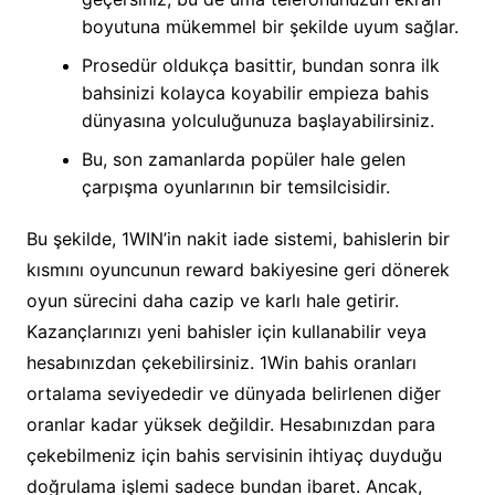
boyutuna mükemmel bir şekilde uyum sağlar.
Prosedür oldukça basittir, bundan sonra ilk
bahsinizi kolayca koyabilir empieza bahis
dünyasına yolculuğunuza başlayabilirsiniz.
Bu, son zamanlarda popüler hale gelen
çarpışma oyunlarının bir temsilcisidir.
Bu şekilde, 1WIN’in nakit iade sistemi, bahislerin bir
kısmını oyuncunun reward bakiyesine geri dönerek
oyun sürecini daha cazip ve karlı hale getirir.
Kazançlarınızı yeni bahisler için kullanabilir veya
hesabınızdan çekebilirsiniz. 1Win bahis oranları
ortalama seviyededir ve dünyada belirlenen diğer
oranlar kadar yüksek değildir. Hesabınızdan para
çekebilmeniz için bahis servisinin ihtiyaç duyduğu
doğrulama işlemi sadece bundan ibaret. Ancak,