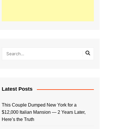
Latest Posts
This Couple Dumped New York for a
$12,000 Italian Mansion — 2 Years Later,
Here’s the Truth