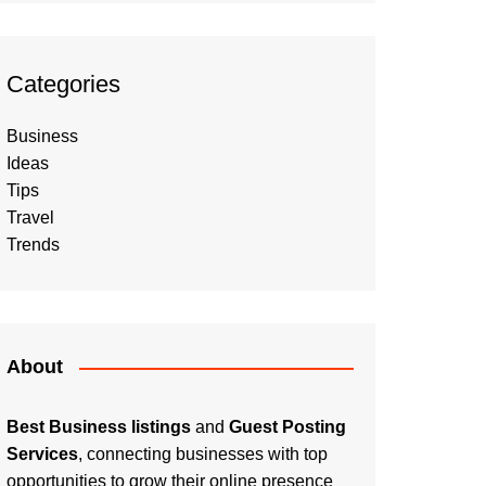
Categories
Business
Ideas
Tips
Travel
Trends
About
Best Business listings
and
Guest Posting
Services
, connecting businesses with top
opportunities to grow their online presence