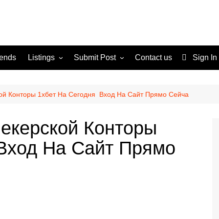
rends
Listings
Submit Post
Contact us
Sign In
Services
Disclaimer
For Sale
Terms and Conditions
ой Конторы 1хбет На Сегодня ️ Вход На Сайт Прямо Сейча
Real Estate
мекерской Конторы
 Вход На Сайт Прямо