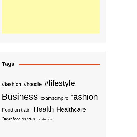
Tags
#lifestyle
#fashion
#hoodie
Business
fashion
examsempire
Health
Healthcare
Food on train
Order food on train
pdfdumps