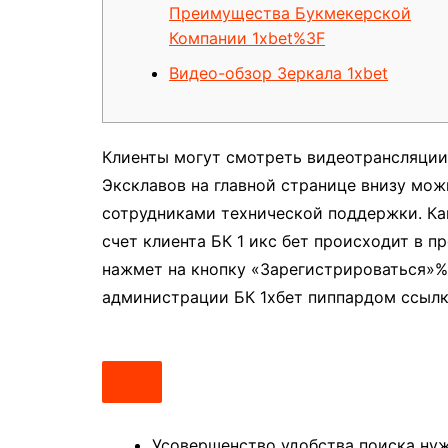
Преимущества Букмекерской
Компании 1xbet%3F
Видео-обзор Зеркала 1xbet
Клиенты могут смотреть видеотрансляции 
Эксклавов на главной странице внизу мож
сотрудниками технической поддержки. Ка
счет клиента БК 1 икс бет происходит в п
нажмет на кнопку «Зарегистрироваться»%
администрации БК 1хбет пиппардом ссылк
Усовершенство удобства поиска нуж