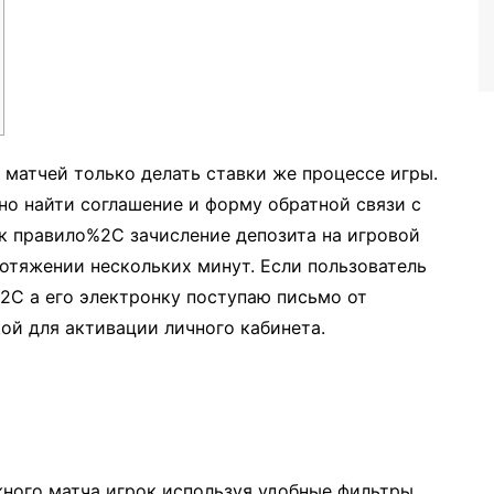
матчей только делать ставки же процессе игры.
но найти соглашение и форму обратной связи с
к правило%2C зачисление депозита на игровой
ротяжении нескольких минут. Если пользователь
2C а его электронку поступаю письмо от
ой для активации личного кабинета.
ного матча игрок используя удобные фильтры.