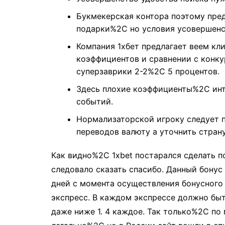
Букмекерская контора поэтому пре
подарки%2C но условия усовершенст
Компания 1хбет предлагает веем кл
коэффициентов и сравнении с конк
суперзаврики 2-2%2C 5 процентов.
Здесь плохие коэффициенты%2C инт
событий.
Нормализаторской игроку следует 
переводов валюту а уточнить стран
Как видно%2C 1xbet постарался сделать п
следовало сказать спасибо. Данный бонус
дней с момента осуществления бонусного 
экспресс. В каждом экспрессе должно бы
даже ниже 1. 4 каждое. Так только%2C п