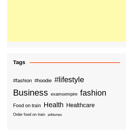
Tags
#lifestyle
#fashion
#hoodie
Business
fashion
examsempire
Health
Healthcare
Food on train
Order food on train
pdfdumps