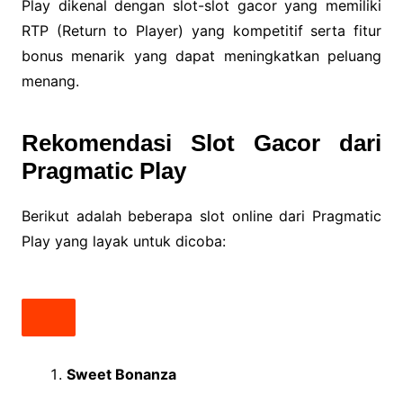
Play dikenal dengan slot-slot gacor yang memiliki
RTP (Return to Player) yang kompetitif serta fitur
bonus menarik yang dapat meningkatkan peluang
menang.
Rekomendasi Slot Gacor dari
Pragmatic Play
Berikut adalah beberapa slot online dari Pragmatic
Play yang layak untuk dicoba:
Sweet Bonanza