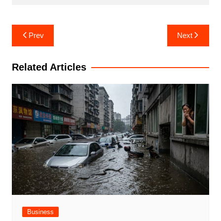
Post
Prev
Next
navigation
Related Articles
Business