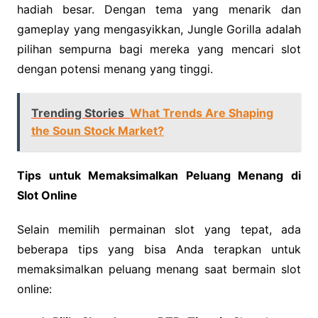
hadiah besar. Dengan tema yang menarik dan
gameplay yang mengasyikkan, Jungle Gorilla adalah
pilihan sempurna bagi mereka yang mencari slot
dengan potensi menang yang tinggi.
Trending Stories
What Trends Are Shaping
the Soun Stock Market?
Tips untuk Memaksimalkan Peluang Menang di
Slot Online
Selain memilih permainan slot yang tepat, ada
beberapa tips yang bisa Anda terapkan untuk
memaksimalkan peluang menang saat bermain slot
online: