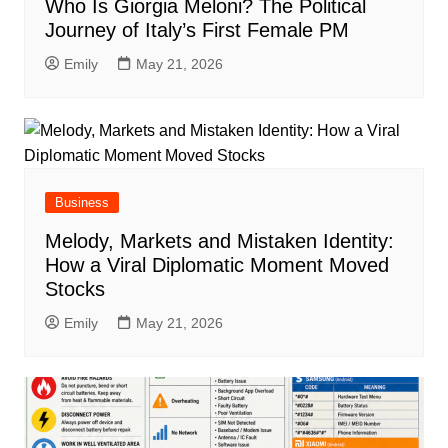
Who Is Giorgia Meloni? The Political
Journey of Italy’s First Female PM
Emily
May 21, 2026
Business
Melody, Markets and Mistaken Identity:
How a Viral Diplomatic Moment Moved
Stocks
Emily
May 21, 2026