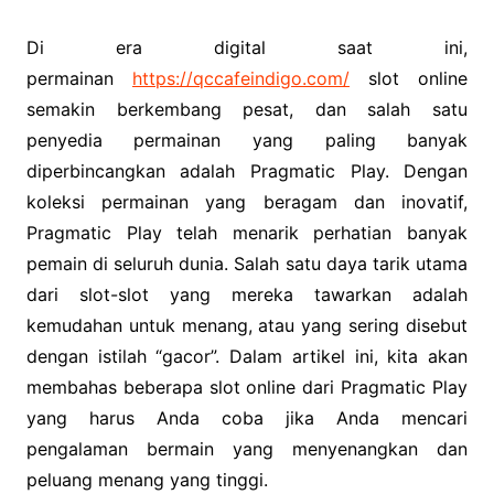
Di era digital saat ini,
permainan
https://qccafeindigo.com/
slot online
semakin berkembang pesat, dan salah satu
penyedia permainan yang paling banyak
diperbincangkan adalah Pragmatic Play. Dengan
koleksi permainan yang beragam dan inovatif,
Pragmatic Play telah menarik perhatian banyak
pemain di seluruh dunia. Salah satu daya tarik utama
dari slot-slot yang mereka tawarkan adalah
kemudahan untuk menang, atau yang sering disebut
dengan istilah “gacor”. Dalam artikel ini, kita akan
membahas beberapa slot online dari Pragmatic Play
yang harus Anda coba jika Anda mencari
pengalaman bermain yang menyenangkan dan
peluang menang yang tinggi.