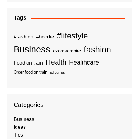
Tags
#lifestyle
#fashion
#hoodie
Business
fashion
examsempire
Health
Healthcare
Food on train
Order food on train
pdfdumps
Categories
Business
Ideas
Tips