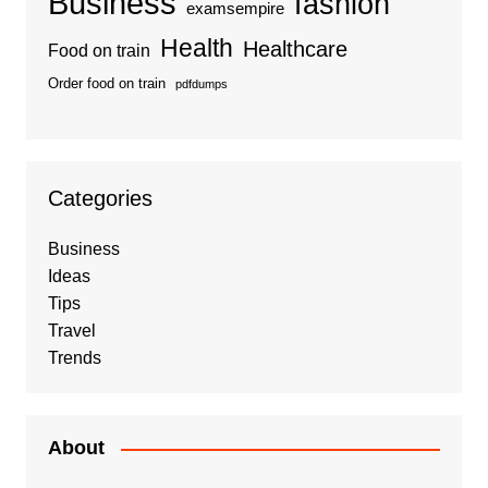
Business
fashion
examsempire
Health
Healthcare
Food on train
Order food on train
pdfdumps
Categories
Business
Ideas
Tips
Travel
Trends
About