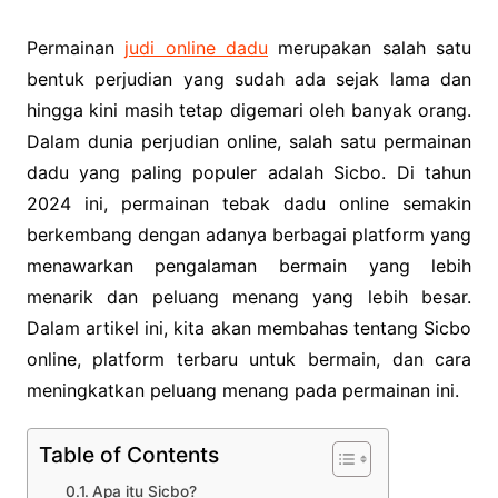
Permainan
judi online dadu
merupakan salah satu
bentuk perjudian yang sudah ada sejak lama dan
hingga kini masih tetap digemari oleh banyak orang.
Dalam dunia perjudian online, salah satu permainan
dadu yang paling populer adalah Sicbo. Di tahun
2024 ini, permainan tebak dadu online semakin
berkembang dengan adanya berbagai platform yang
menawarkan pengalaman bermain yang lebih
menarik dan peluang menang yang lebih besar.
Dalam artikel ini, kita akan membahas tentang Sicbo
online, platform terbaru untuk bermain, dan cara
meningkatkan peluang menang pada permainan ini.
Table of Contents
Apa itu Sicbo?