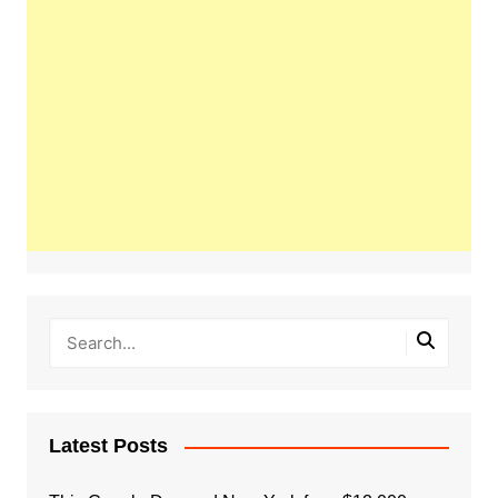
Latest Posts