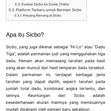
Evolusi Sicbo ke Dunia Online
Platform Terbaru untuk Bermain Sicbo
Peluang Menang di Sicbo
Apa itu Sicbo?
Sicbo, yang juga dikenal sebagai “Hi-Lo” atau “Dadu
Tiga”, adalah permainan judi yang menggunakan tiga
dadu. Pemain akan memasang taruhan pada hasil
yang akan muncul dari hasil lemparan dadu tersebut.
Dalam permainan ini, terdapat berbagai jenis
taruhan yang dapat dipilih, seperti taruhan pada
jumlah total dadu, kombinasi angka tertentu, dan
lainnya. Keuntungan dari Sicbo adalah
kesederhanaan aturan mainnya yang membuatnya
mudah dipahami oleh pemain baru sekalipun.