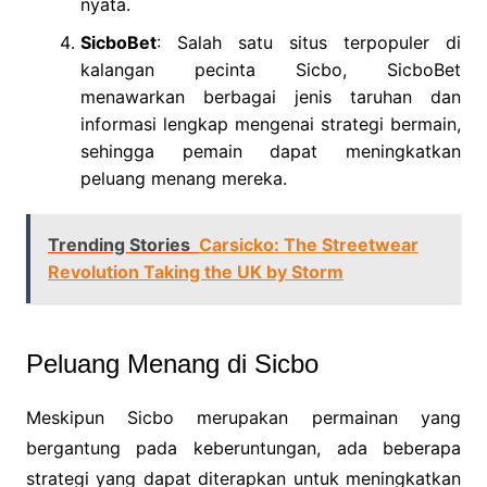
nyata.
SicboBet
: Salah satu situs terpopuler di
kalangan pecinta Sicbo, SicboBet
menawarkan berbagai jenis taruhan dan
informasi lengkap mengenai strategi bermain,
sehingga pemain dapat meningkatkan
peluang menang mereka.
Trending Stories
Carsicko: The Streetwear
Revolution Taking the UK by Storm
Peluang Menang di Sicbo
Meskipun Sicbo merupakan permainan yang
bergantung pada keberuntungan, ada beberapa
strategi yang dapat diterapkan untuk meningkatkan