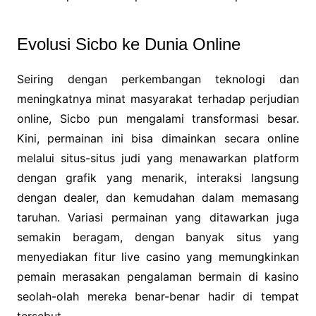
Evolusi Sicbo ke Dunia Online
Seiring dengan perkembangan teknologi dan
meningkatnya minat masyarakat terhadap perjudian
online, Sicbo pun mengalami transformasi besar.
Kini, permainan ini bisa dimainkan secara online
melalui situs-situs judi yang menawarkan platform
dengan grafik yang menarik, interaksi langsung
dengan dealer, dan kemudahan dalam memasang
taruhan. Variasi permainan yang ditawarkan juga
semakin beragam, dengan banyak situs yang
menyediakan fitur live casino yang memungkinkan
pemain merasakan pengalaman bermain di kasino
seolah-olah mereka benar-benar hadir di tempat