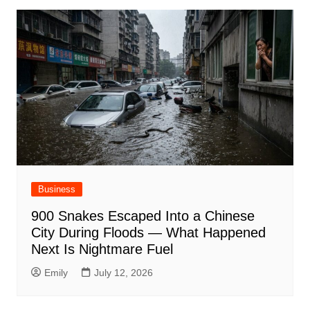
Business
900 Snakes Escaped Into a Chinese
City During Floods — What Happened
Next Is Nightmare Fuel
Emily
July 12, 2026