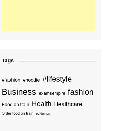
Tags
#lifestyle
#fashion
#hoodie
Business
fashion
examsempire
Health
Healthcare
Food on train
Order food on train
pdfdumps