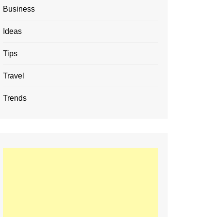
Business
Ideas
Tips
Travel
Trends