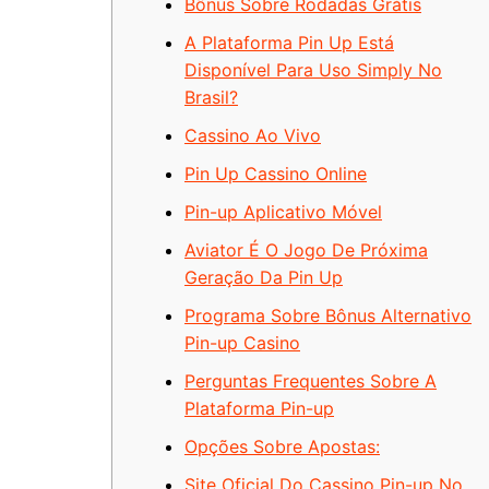
Bônus Sobre Rodadas Grátis
A Plataforma Pin Up Está
Disponível Para Uso Simply No
Brasil?
Cassino Ao Vivo
Pin Up Cassino Online
Pin-up Aplicativo Móvel
Aviator É O Jogo De Próxima
Geração Da Pin Up
Programa Sobre Bônus Alternativo
Pin-up Casino
Perguntas Frequentes Sobre A
Plataforma Pin-up
Opções Sobre Apostas:
Site Oficial Do Cassino Pin-up No