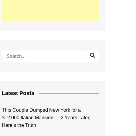
Latest Posts
This Couple Dumped New York for a
$12,000 Italian Mansion — 2 Years Later,
Here’s the Truth