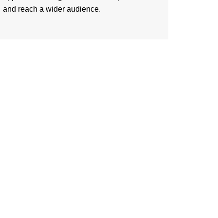
and reach a wider audience.