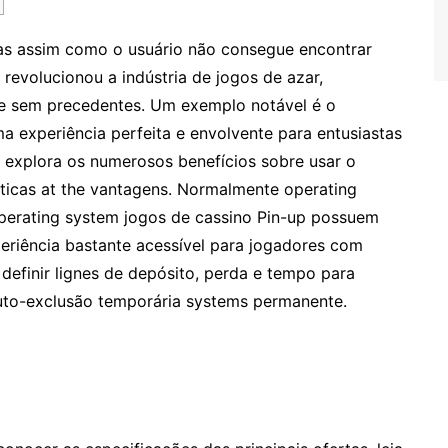
as assim como o usuário não consegue encontrar
revolucionou a indústria de jogos de azar,
de sem precedentes. Um exemplo notável é o
ma experiência perfeita e envolvente para entusiastas
go explora os numerosos benefícios sobre usar o
sticas at the vantagens. Normalmente operating
operating system jogos de cassino Pin-up possuem
eriência bastante acessível para jogadores com
definir lignes de depósito, perda e tempo para
auto-exclusão temporária systems permanente.