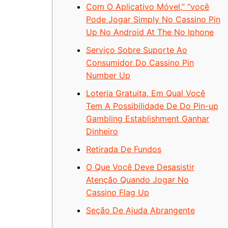
Com O Aplicativo Móvel,” “você
Pode Jogar Simply No Cassino Pin
Up No Android At The No Iphone
Serviço Sobre Suporte Ao
Consumidor Do Cassino Pin
Number Up
Loteria Gratuita, Em Qual Você
Tem A Possibilidade De Do Pin-up
Gambling Establishment Ganhar
Dinheiro
Retirada De Fundos
O Que Você Deve Desasistir
Atenção Quando Jogar No
Cassino Flag Up
Seção De Ajuda Abrangente