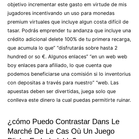
objetivo incrementar este gasto em virtude de mis
jugadores incentivando un uso para monedas
premium virtuales que incluye algun costa difícil de
tasar. Podrás emprender tu andanza que incluye una
crédito adicional delete 100% de tu primera recarga,
que acumula lo que” “disfrutarás sobre hasta 2
hundred or so €. Algunos enlaces” “en un web web
boy enlaces para afiliado, lo que cuenta que
podemos beneficiarse una comisión si lo inventorius
con depositas a través para nuestro” “web. Las
apuestas deben ser divertidas, juega solo que
conlleva este dinero la cual puedas permitirte ruinar.
¿cómo Puedo Contrastar Dans Le
Marché De Le Cas Où Un Juego