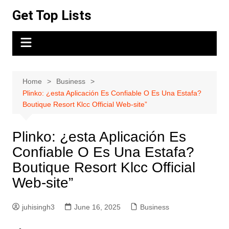
Skip
Get Top Lists
to
content
Home
Business
Plinko: ¿esta Aplicación Es Confiable O Es Una Estafa?
Boutique Resort Klcc Official Web-site”
Plinko: ¿esta Aplicación Es
Confiable O Es Una Estafa?
Boutique Resort Klcc Official
Web-site”
juhisingh3
June 16, 2025
Business