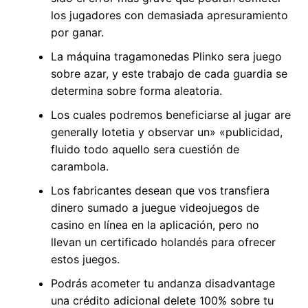
los jugadores con demasiada apresuramiento
por ganar.
La máquina tragamonedas Plinko sera juego
sobre azar, y este trabajo de cada guardia se
determina sobre forma aleatoria.
Los cuales podremos beneficiarse al jugar are
generally lotetia y observar un» «publicidad,
fluido todo aquello sera cuestión de
carambola.
Los fabricantes desean que vos transfiera
dinero sumado a juegue videojuegos de
casino en línea en la aplicación, pero no
llevan un certificado holandés para ofrecer
estos juegos.
Podrás acometer tu andanza disadvantage
una crédito adicional delete 100% sobre tu