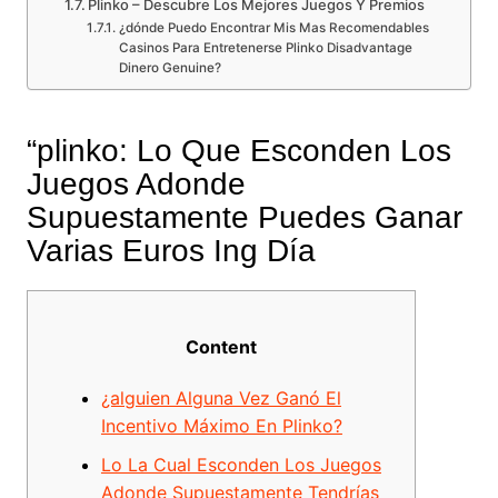
Plinko – Descubre Los Mejores Juegos Y Premios
¿dónde Puedo Encontrar Mis Mas Recomendables
Casinos Para Entretenerse Plinko Disadvantage
Dinero Genuine?
“plinko: Lo Que Esconden Los
Juegos Adonde
Supuestamente Puedes Ganar
Varias Euros Ing Día
Content
¿alguien Alguna Vez Ganó El
Incentivo Máximo En Plinko?
Lo La Cual Esconden Los Juegos
Adonde Supuestamente Tendrías