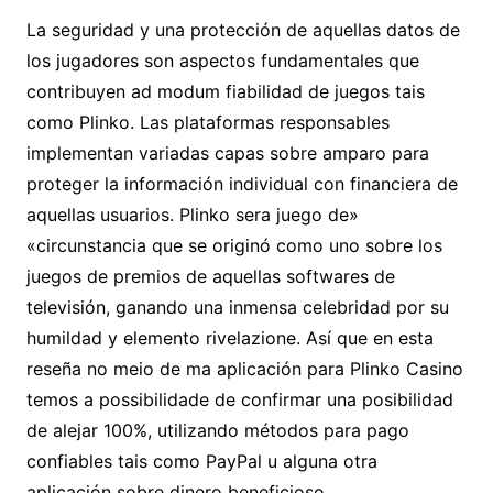
La seguridad y una protección de aquellas datos de
los jugadores son aspectos fundamentales que
contribuyen ad modum fiabilidad de juegos tais
como Plinko. Las plataformas responsables
implementan variadas capas sobre amparo para
proteger la información individual con financiera de
aquellas usuarios. Plinko sera juego de»
«circunstancia que se originó como uno sobre los
juegos de premios de aquellas softwares de
televisión, ganando una inmensa celebridad por su
humildad y elemento rivelazione. Así que en esta
reseña no meio de ma aplicación para Plinko Casino
temos a possibilidade de confirmar una posibilidad
de alejar 100%, utilizando métodos para pago
confiables tais como PayPal u alguna otra
aplicación sobre dinero beneficioso.