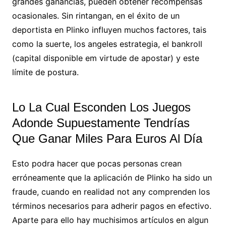
grandes ganancias, pueden obtener recompensas
ocasionales. Sin rintangan, en el éxito de un
deportista en Plinko influyen muchos factores, tais
como la suerte, los angeles estrategia, el bankroll
(capital disponible em virtude de apostar) y este
límite de postura.
Lo La Cual Esconden Los Juegos
Adonde Supuestamente Tendrías
Que Ganar Miles Para Euros Al Día
Esto podra hacer que pocas personas crean
erróneamente que la aplicación de Plinko ha sido un
fraude, cuando en realidad not any comprenden los
términos necesarios para adherir pagos en efectivo.
Aparte para ello hay muchisimos artículos en algun