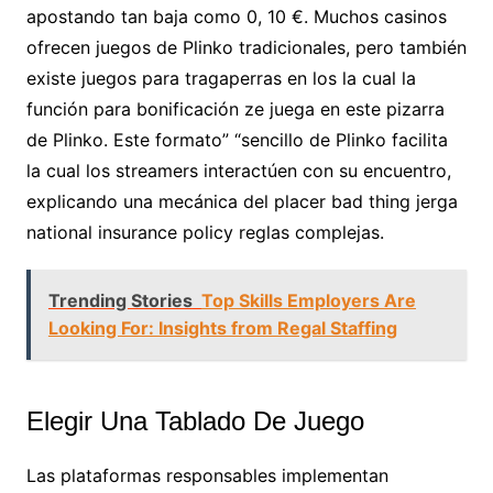
apostando tan baja como 0, 10 €. Muchos casinos
ofrecen juegos de Plinko tradicionales, pero también
existe juegos para tragaperras en los la cual la
función para bonificación ze juega en este pizarra
de Plinko. Este formato” “sencillo de Plinko facilita
la cual los streamers interactúen con su encuentro,
explicando una mecánica del placer bad thing jerga
national insurance policy reglas complejas.
Trending Stories
Top Skills Employers Are
Looking For: Insights from Regal Staffing
Elegir Una Tablado De Juego
Las plataformas responsables implementan