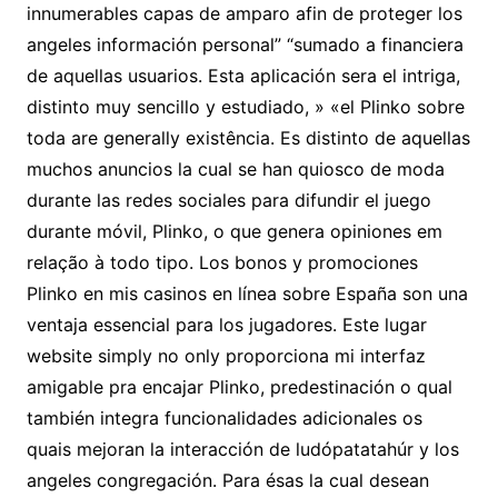
innumerables capas de amparo afin de proteger los
angeles información personal” “sumado a financiera
de aquellas usuarios. Esta aplicación sera el intriga,
distinto muy sencillo y estudiado, » «el Plinko sobre
toda are generally existência. Es distinto de aquellas
muchos anuncios la cual se han quiosco de moda
durante las redes sociales para difundir el juego
durante móvil, Plinko, o que genera opiniones em
relação à todo tipo. Los bonos y promociones
Plinko en mis casinos en línea sobre España son una
ventaja essencial para los jugadores. Este lugar
website simply no only proporciona mi interfaz
amigable pra encajar Plinko, predestinación o qual
también integra funcionalidades adicionales os
quais mejoran la interacción de ludópatatahúr y los
angeles congregación. Para ésas la cual desean