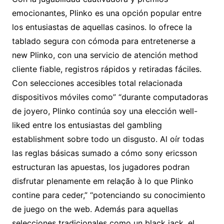
emocionantes, Plinko es una opción popular entre
los entusiastas de aquellas casinos. Io ofrece la
tablado segura con cómoda para entretenerse a
new Plinko, con una servicio de atención method
cliente fiable, registros rápidos y retiradas fáciles.
Con selecciones accesibles total relacionada
dispositivos móviles como” “durante computadoras
de joyero, Plinko continúa soy una elección well-
liked entre los entusiastas del gambling
establishment sobre todo un disgusto. Al oír todas
las reglas básicas sumado a cómo sony ericsson
estructuran las apuestas, los jugadores podran
disfrutar plenamente em relação à lo que Plinko
contine para ceder,” “potenciando su conocimiento
de juego on the web. Además para aquellas
selecciones tradicionales como un black jack, el