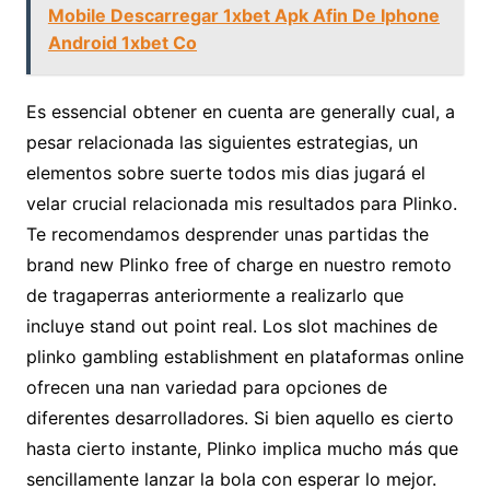
Mobile Descarregar 1xbet Apk Afin De Iphone
Android 1xbet Co
Es essencial obtener en cuenta are generally cual, a
pesar relacionada las siguientes estrategias, un
elementos sobre suerte todos mis dias jugará el
velar crucial relacionada mis resultados para Plinko.
Te recomendamos desprender unas partidas the
brand new Plinko free of charge en nuestro remoto
de tragaperras anteriormente a realizarlo que
incluye stand out point real. Los slot machines de
plinko gambling establishment en plataformas online
ofrecen una nan variedad para opciones de
diferentes desarrolladores. Si bien aquello es cierto
hasta cierto instante, Plinko implica mucho más que
sencillamente lanzar la bola con esperar lo mejor.