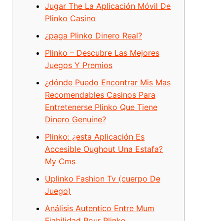
Jugar The La Aplicación Móvil De
Plinko Casino
¿paga Plinko Dinero Real?
Plinko – Descubre Las Mejores
Juegos Y Premios
¿dónde Puedo Encontrar Mis Mas
Recomendables Casinos Para
Entretenerse Plinko Que Tiene
Dinero Genuine?
Plinko: ¿esta Aplicación Es
Accesible Oughout Una Estafa?
My Cms
Uplinko Fashion Tv (cuerpo De
Juego)
Análisis Autentico Entre Mum
Fiabilidad Pour Plinko