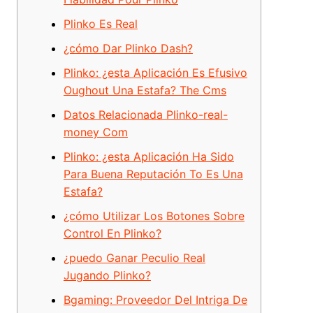
Plinko Es Real
¿cómo Dar Plinko Dash?
Plinko: ¿esta Aplicación Es Efusivo
Oughout Una Estafa? The Cms
Datos Relacionada Plinko-real-
money Com
Plinko: ¿esta Aplicación Ha Sido
Para Buena Reputación To Es Una
Estafa?
¿cómo Utilizar Los Botones Sobre
Control En Plinko?
¿puedo Ganar Peculio Real
Jugando Plinko?
Bgaming: Proveedor Del Intriga De