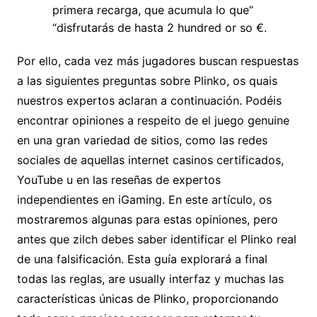
primera recarga, que acumula lo que”
“disfrutarás de hasta 2 hundred or so €.
Por ello, cada vez más jugadores buscan respuestas
a las siguientes preguntas sobre Plinko, os quais
nuestros expertos aclaran a continuación. Podéis
encontrar opiniones a respeito de el juego genuine
en una gran variedad de sitios, como las redes
sociales de aquellas internet casinos certificados,
YouTube u en las reseñas de expertos
independientes en iGaming. En este artículo, os
mostraremos algunas para estas opiniones, pero
antes que zilch debes saber identificar el Plinko real
de una falsificación. Esta guía explorará a final
todas las reglas, are usually interfaz y muchas las
características únicas de Plinko, proporcionando