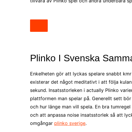
tillvara av Plinko spel och andra underbara sp
Plinko I Svenska Sam
Enkelheten gör att lyckas spelare snabbt kmr 
existerar det något meditativt i att följa kul
sekund. Insatsstorleken i actually Plinko vari
plattformen man spelar på. Generellt sett bör
och hur länge man vill spela. En bra tumregel 
och att anpassa noise insatsstorlek så att lyck
omgångar
plinko sverige
.