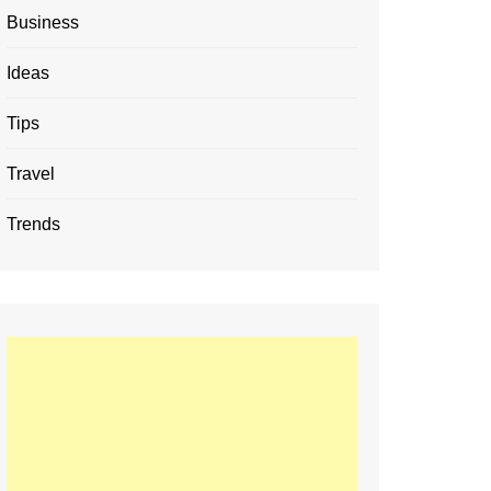
Business
Ideas
Tips
Travel
Trends