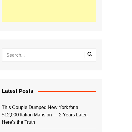
Latest Posts
This Couple Dumped New York for a
$12,000 Italian Mansion — 2 Years Later,
Here’s the Truth