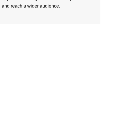
and reach a wider audience.