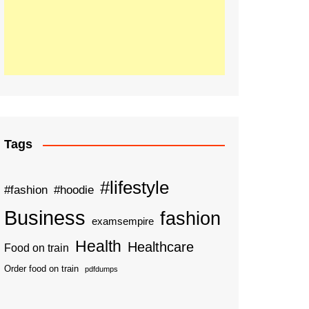
Tags
#lifestyle
#fashion
#hoodie
Business
fashion
examsempire
Health
Healthcare
Food on train
Order food on train
pdfdumps