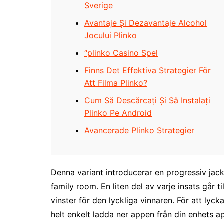
Sverige
Avantaje Și Dezavantaje Alcohol
Jocului Plinko
“plinko Casino Spel
Finns Det Effektiva Strategier För
Att Filma Plinko?
Cum Să Descărcați Și Să Instalați
Plinko Pe Android
Avancerade Plinko Strategier
Denna variant introducerar en progressiv jac
family room. En liten del av varje insats går t
vinster för den lyckliga vinnaren. För att ly
helt enkelt ladda ner appen från din enhets a