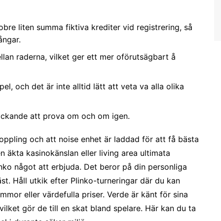
bre liten summa fiktiva krediter vid registrering, så
ångar.
lan raderna, vilket ger ett mer oförutsägbart å
, och det är inte alltid lätt att veta va alla olika
lockande att prova om och om igen.
koppling och att noise enhet är laddad för att få bästa
 äkta kasinokänslan eller living area ultimata
Plinko något att erbjuda. Det beror på din personliga
st. Håll utkik efter Plinko-turneringar där du kan
mor eller värdefulla priser. Verde är känt för sina
ilket gör de till en skat bland spelare. Här kan du ta