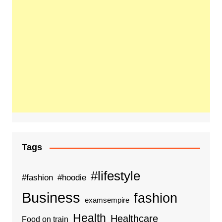
Tags
#lifestyle
#fashion
#hoodie
Business
fashion
examsempire
Health
Healthcare
Food on train